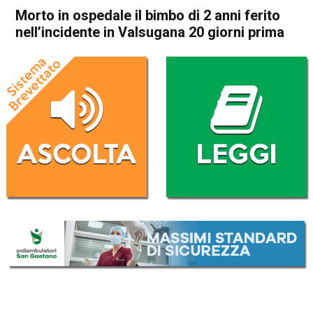
Morto in ospedale il bimbo di 2 anni ferito
nell’incidente in Valsugana 20 giorni prima
Home
Vicenza
Torri di Quartesolo
Cronaca
In Evidenza
Bassano del Grappa
Pove del Grappa
Romano d'Ezzelino
Vicenza
Torri di Quartesolo
Morto in ospedale il bimbo di
2 anni ferito nell’incidente in
Valsugana 20 giorni prima
Da
Omar Dal Maso
31 Agosto 2024
(aggiornato il
31 Agosto 2024 19:50
)