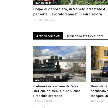
Cronaca Italia
Colpo al caporalato, in Veneto arrestate 4
persone. Lavoratori pagati 3 euro all’ora
12 Febbraio 2020
Articoli correlati
Di più dello stesso autore
Vicenza
Schio
Cadavere nel cantiere dell’area
Uomo di 57 
stazione dei treni: è di un 50enne.
scantinato 
Probabile overdose
Indagato u
12 Marzo 2025
28 Dicembre