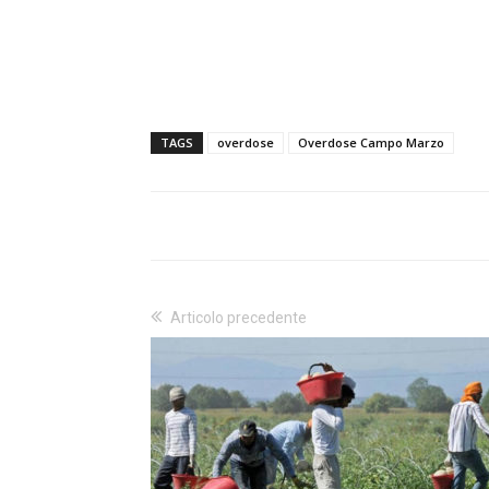
TAGS
overdose
Overdose Campo Marzo
Articolo precedente