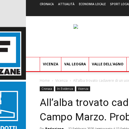
CRONACA
ATTUALITÀ
ECONOMIA LOCALE
SPORT LOCA
VICENZA
VAL LEOGRA
VALLE DELL’AGNO
Home
Vicenza
All’alba trovato cadavere di un 
Cronaca
In Evidenza
Vicenza
All’alba trovato ca
Campo Marzo. Prob
Da
Redazione
-
12 Febbraio 2020
(aggiornato il
12 Febbr