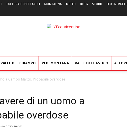
LE
CULTURA E SPETTACOLI
MONTAGNA
METEO
BLOG
STORIE
ECO ENERGETI
L'Eco
Vicentino
VALLE DEL CHIAMPO
PEDEMONTANA
VALLE DELL’ASTICO
ALTOP
uomo a Campo Marzo. Probabile overdose
davere di un uomo a
abile overdose
aio 2020 19:19
)