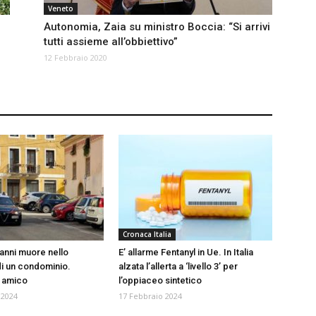
Veneto
Autonomia, Zaia su ministro Boccia: “Si arrivi
tutti assieme all’obbiettivo”
12 Febbraio 2020
Cronaca Italia
anni muore nello
E’ allarme Fentanyl in Ue. In Italia
di un condominio.
alzata l’allerta a ‘livello 3’ per
n amico
l’oppiaceo sintetico
 2024
17 Febbraio 2024