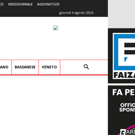
CO
VIDEOGIORNALE
AUDIONOTIZIE
giovedì 6 agosto 2026
IANO
BASSANESE
VENETO