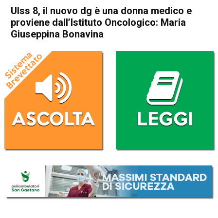
Ulss 8, il nuovo dg è una donna medico e
proviene dall’Istituto Oncologico: Maria
Giuseppina Bonavina
Home
Vicenza
Arzignano
Attualità
In Evidenza
Valdagno
Vicenza
Ulss 8, il nuovo dg è una
donna medico e proviene
dall’Istituto Oncologico:
Maria Giuseppina Bonavina
Da
Omar Dal Maso
26 Febbraio 2021
(aggiornato il
26 Febbraio 2021 18:42
)