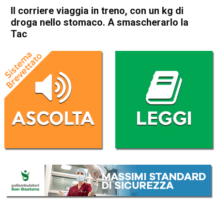
Il corriere viaggia in treno, con un kg di
droga nello stomaco. A smascherarlo la
Tac
Home
Vicenza
Cronaca
In Evidenza
Vicenza
Il corriere viaggia in treno,
con un kg di droga nello
stomaco. A smascherarlo la
Tac
Da
Omar Dal Maso
1 Marzo 2021
(aggiornato il
1 Marzo 2021 18:32
)