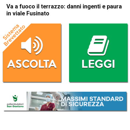
Va a fuoco il terrazzo: danni ingenti e paura
in viale Fusinato
Home
Vicenza
Cronaca
In Evidenza
Vicenza
Va a fuoco il terrazzo: danni
ingenti e paura in viale
Fusinato
Da
Redazione
18 Febbraio 2019
(aggiornato il
18 Febbraio 2019 20:25
)
ASCOLTA L'AUDIO