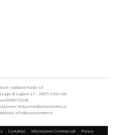
itore: Valliland Radio srl
a Lago di Lugano 27 – 36015 Schio (VI)
Iva 03945720245
edazione:
redazione@ecovicentino.it
bblicità:
info@ecovicentino.it
rs
Contattaci
Informazioni Commerciali
Privacy