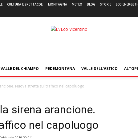
LE
CULTURA E SPETTACOLI
MONTAGNA
METEO
BLOG
STORIE
ECO ENERGETI
L'Eco
Vicentino
VALLE DEL CHIAMPO
PEDEMONTANA
VALLE DELL’ASTICO
ALTOP
ancione. Nuova stretta sul traffico nel capoluogo
la sirena arancione.
raffico nel capoluogo
Febbraio 2019 20:24
)