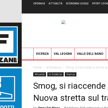
CRONACA
ATTUALITÀ
ECONOMIA LOCALE
SPORT LOCA
VICENZA
VAL LEOGRA
VALLE DELL’AGNO
Home
In Evidenza
Smog, si riaccende la sirena ar
Attualità
In Evidenza
Vicenza
Smog, si riaccende 
Nuova stretta sul t
Da
Omar Dal Maso
-
18 Febbraio 2019
(aggiornato il
18 