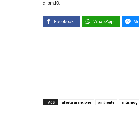
di pm10.
Facebook
WhatsApp
Me
TAGS
allerta arancione
ambiente
antismog