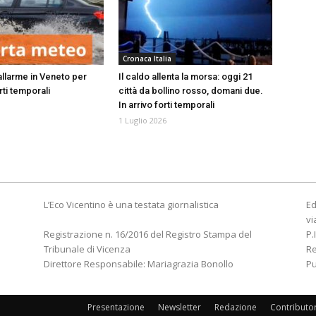
Cronaca Italia
allarme in Veneto per
Il caldo allenta la morsa: oggi 21
orti temporali
città da bollino rosso, domani due.
In arrivo forti temporali
1 Luglio 2026
L’Eco Vicentino è una testata giornalistica
Ed
vi
Registrazione n. 16/2016 del Registro Stampa del
P.
Tribunale di Vicenza
R
Direttore Responsabile: Mariagrazia Bonollo
Pu
Presentazione
Newsletter
Redazione
Contributo