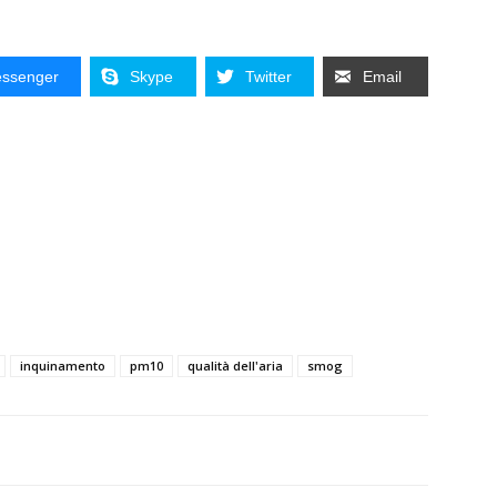
ssenger
Skype
Twitter
Email
inquinamento
pm10
qualità dell'aria
smog