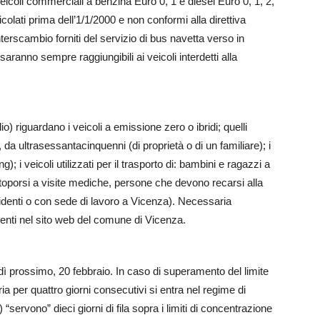
veicoli commerciali a benzina Euro 0, 1 e diesel Euro 0, 1, 2,
icolati prima dell’1/1/2000 e non conformi alla direttiva
nterscambio forniti del servizio di bus navetta verso in
ranno sempre raggiungibili ai veicoli interdetti alla
io) riguardano i veicoli a emissione zero o ibridi; quelli
da ultrasessantacinquenni (di proprietà o di un familiare); i
; i veicoli utilizzati per il trasporto di: bambini e ragazzi a
toporsi a visite mediche, persone che devono recarsi alla
residenti o con sede di lavoro a Vicenza). Necessaria
esenti nel sito web del comune di Vicenza.
edì prossimo, 20 febbraio. In caso di superamento del limite
a per quattro giorni consecutivi si entra nel regime di
 “servono” dieci giorni di fila sopra i limiti di concentrazione