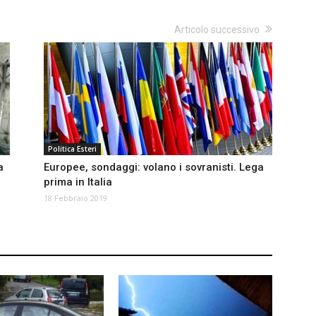
Articolo successivo
Politica Esteri
a
Europee, sondaggi: volano i sovranisti. Lega
prima in Italia
18 Febbraio 2019