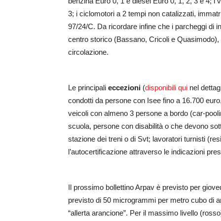
benzina Euro 0, 1 e diesel Euro 0, 1, 2, 3 e 4; i 
3; i ciclomotori a 2 tempi non catalizzati, immatr
97/24/C. Da ricordare infine che i parcheggi di i
centro storico (Bassano, Cricoli e Quasimodo), sa
circolazione.
Le principali
eccezioni
(
disponibili qui
nel dettagl
condotti da persone con Isee fino a 16.700 euro, 
veicoli con almeno 3 persone a bordo (car-pooling)
scuola, persone con disabilità o che devono sot
stazione dei treni o di Svt; lavoratori turnisti (
l’autocertificazione attraverso le indicazioni pr
Il prossimo bollettino Arpav è previsto per giov
previsto di 50 microgrammi per metro cubo di ari
“allerta arancione”. Per il massimo livello (rosso)