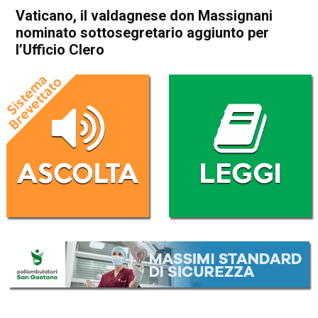
Vaticano, il valdagnese don Massignani
nominato sottosegretario aggiunto per
l’Ufficio Clero
Home
Vicenza
Attualità
In Evidenza
Valdagno
Vicenza
Vaticano, il valdagnese don
Massignani nominato
sottosegretario aggiunto per
l’Ufficio Clero
Da
Redazione
13 Marzo 2024
(aggiornato il
13 Marzo 2024 12:57
)