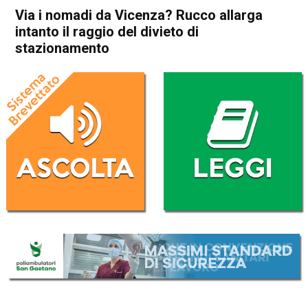
Via i nomadi da Vicenza? Rucco allarga
intanto il raggio del divieto di
stazionamento
Home
Vicenza
Attualità
In Evidenza
Vicenza
Via i nomadi da Vicenza?
Rucco allarga intanto il
raggio del divieto di
stazionamento
Da
Omar Dal Maso
29 Giugno 2018
(aggiornato il
30 Giugno 2018 14:07
)