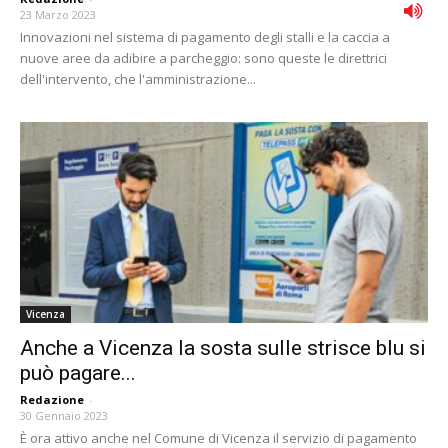
23 Marzo 2023
Innovazioni nel sistema di pagamento degli stalli e la caccia a
nuove aree da adibire a parcheggio: sono queste le direttrici
dell'intervento, che l'amministrazione...
Vicenza
Anche a Vicenza la sosta sulle strisce blu si
può pagare...
Redazione
-
30 Gennaio 2023
È ora attivo anche nel Comune di Vicenza il servizio di pagamento