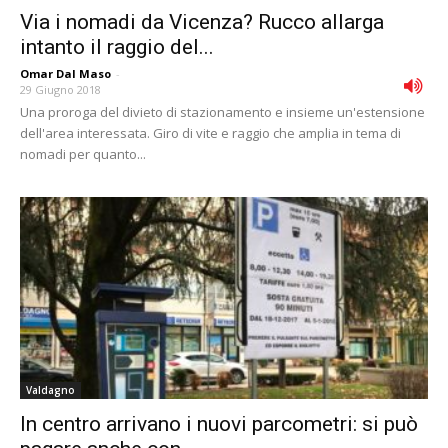
Via i nomadi da Vicenza? Rucco allarga
intanto il raggio del...
Omar Dal Maso
-
29 Giugno 2018
Una proroga del divieto di stazionamento e insieme un'estensione
dell'area interessata. Giro di vite e raggio che amplia in tema di
nomadi per quanto...
Valdagno
In centro arrivano i nuovi parcometri: si può