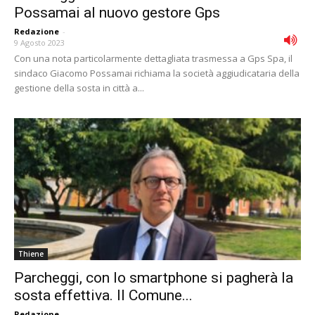
Possamai al nuovo gestore Gps
Redazione
-
9 Agosto 2023
Con una nota particolarmente dettagliata trasmessa a Gps Spa, il
sindaco Giacomo Possamai richiama la società aggiudicataria della
gestione della sosta in città a...
Thiene
Parcheggi, con lo smartphone si pagherà la
sosta effettiva. Il Comune...
Redazione
-