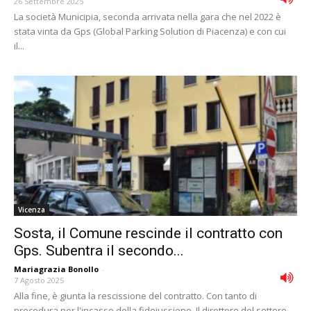
26 Settembre 2025
La società Municipia, seconda arrivata nella gara che nel 2022 è
stata vinta da Gps (Global Parking Solution di Piacenza) e con cui
il...
Vicenza
Sosta, il Comune rescinde il contratto con
Gps. Subentra il secondo...
Mariagrazia Bonollo
-
7 Agosto 2025
Alla fine, è giunta la rescissione del contratto. Con tanto di
procedura per l'incasso della fidejussione. Il direttore del settore