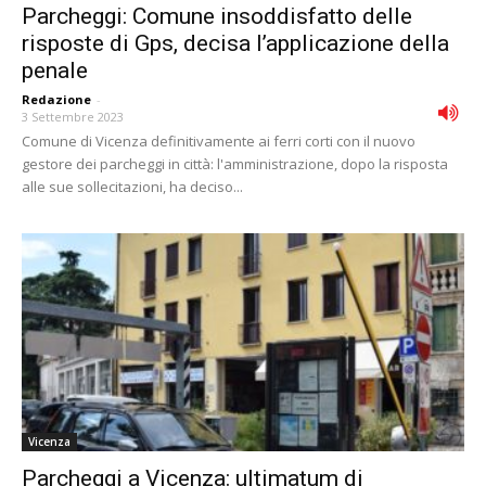
Parcheggi: Comune insoddisfatto delle
risposte di Gps, decisa l’applicazione della
penale
Redazione
-
3 Settembre 2023
Comune di Vicenza definitivamente ai ferri corti con il nuovo
gestore dei parcheggi in città: l'amministrazione, dopo la risposta
alle sue sollecitazioni, ha deciso...
Vicenza
Parcheggi a Vicenza: ultimatum di