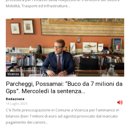
Mobilità, Trasporti ed Infrastrutture...
Vicenza
Parcheggi, Possamai: “Buco da 7 milioni da
Gps”. Mercoledì la sentenza...
Redazione
-
14 Luglio 2025
C'è forte preoccupazione in Comune a Vicenza per l'ammanco in
bilancio (ben 7 milioni di euro ad agosto) provocato dal mancato
pagamento dei canoni...