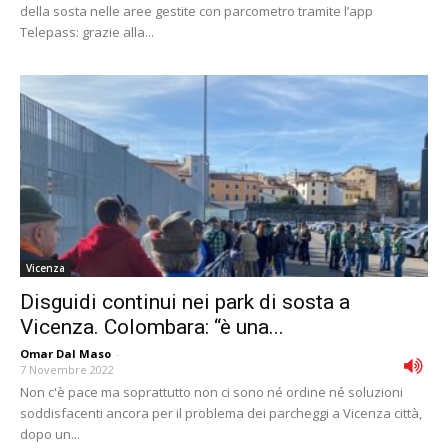
della sosta nelle aree gestite con parcometro tramite l’app
Telepass: grazie alla...
Vicenza
Disguidi continui nei park di sosta a
Vicenza. Colombara: “è una...
Omar Dal Maso
-
7 Novembre 2022
Non c'è pace ma soprattutto non ci sono né ordine né soluzioni
soddisfacenti ancora per il problema dei parcheggi a Vicenza città,
dopo un...