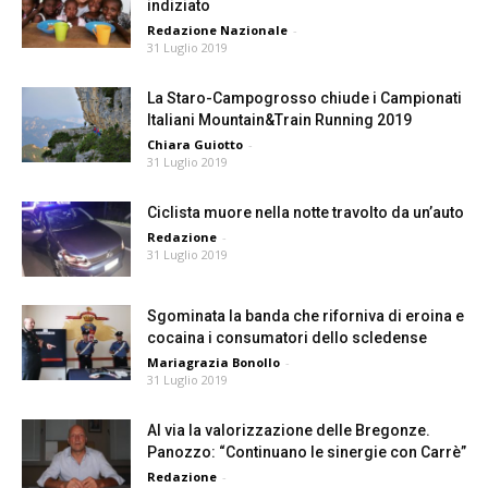
indiziato
Redazione Nazionale
-
31 Luglio 2019
La Staro-Campogrosso chiude i Campionati
Italiani Mountain&Train Running 2019
Chiara Guiotto
-
31 Luglio 2019
Ciclista muore nella notte travolto da un’auto
Redazione
-
31 Luglio 2019
Sgominata la banda che riforniva di eroina e
cocaina i consumatori dello scledense
Mariagrazia Bonollo
-
31 Luglio 2019
Al via la valorizzazione delle Bregonze.
Panozzo: “Continuano le sinergie con Carrè”
Redazione
-