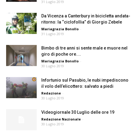
31 Luglio 2019
Da Vicenza a Canterbury in bicicletta andata-
ritorno: la “ciclofollia” di Giorgio Zebele
Mariagrazia Bonollo
-
31 Luglio 2019
Bimbo di tre anni si sente male e muore nel
giro di poche ore....
Mariagrazia Bonollo
-
30 Luglio 2019
Infortunio sul Pasubio, le nubi impediscono
il volo dell’elicottero: salvato a piedi
Redazione
-
30 Luglio 2019
Videogiornale 30 Luglio delle ore 19
Redazione Nazionale
-
30 Luglio 2019