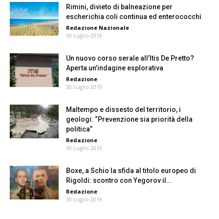
Rimini, divieto di balneazione per
escherichia coli continua ed enterococchi
Redazione Nazionale
-
30 Luglio 2019
Un nuovo corso serale all’Itis De Pretto?
Aperta un’indagine esplorativa
Redazione
-
30 Luglio 2019
Maltempo e dissesto del territorio, i
geologi: “Prevenzione sia priorità della
politica”
Redazione
-
30 Luglio 2019
Boxe, a Schio la sfida al titolo europeo di
Rigoldi: scontro con Yegorov il...
Redazione
-
30 Luglio 2019