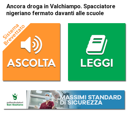
Ancora droga in Valchiampo. Spacciatore
nigeriano fermato davanti alle scuole
Home
Arzignano
Arzignano
Cronaca
In Evidenza
Ancora droga in Valchiampo.
Spacciatore nigeriano
fermato davanti alle scuole
Da
Omar Dal Maso
17 Febbraio 2018
(aggiornato il
18 Febbraio 2018 0:01
)
ASCOLTA L'AUDIO