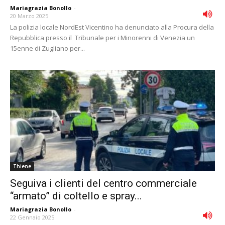
Mariagrazia Bonollo
-
20 Marzo 2025
La polizia locale NordEst Vicentino ha denunciato alla Procura della
Repubblica presso il Tribunale per i Minorenni di Venezia un
15enne di Zugliano per...
Thiene
Seguiva i clienti del centro commerciale
“armato” di coltello e spray...
Mariagrazia Bonollo
-
22 Gennaio 2025