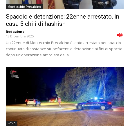
Montecchio Precalcino
Spaccio e detenzione: 22enne arrestato, in
casa 5 chili di hashish
Redazione
-
13 Dicembre 2025
Un 22enne di Montecchio Precalcino è stato arrestato per spaccio
continuato di sostanze stupefacenti e detenzione ai fini di spaccio
dopo un’operazione articolata della...
Schio