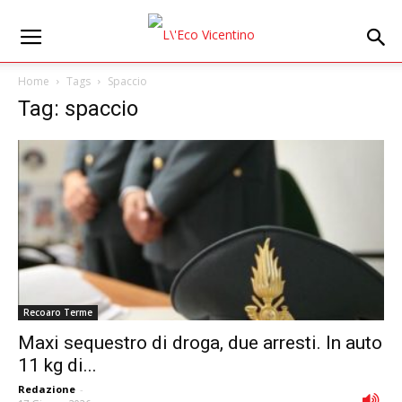
Home
Tags
Spaccio
Tag: spaccio
Recoaro Terme
Maxi sequestro di droga, due arresti. In auto
11 kg di...
Redazione
-