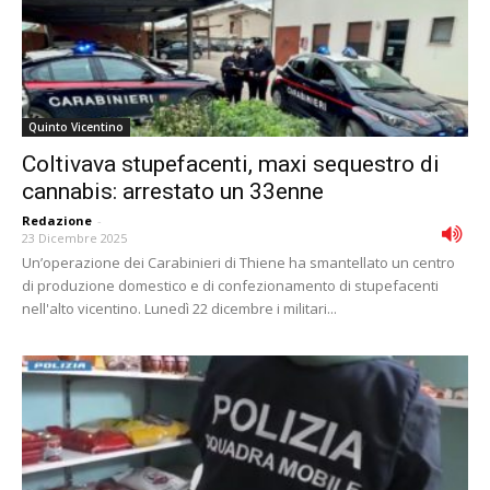
Quinto Vicentino
Coltivava stupefacenti, maxi sequestro di
cannabis: arrestato un 33enne
Redazione
-
23 Dicembre 2025
Un’operazione dei Carabinieri di Thiene ha smantellato un centro
di produzione domestico e di confezionamento di stupefacenti
nell'alto vicentino. Lunedì 22 dicembre i militari...