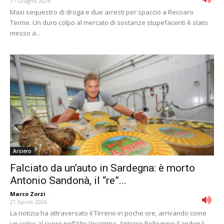
17 Giugno 2026
Maxi sequestro di droga e due arresti per spaccio a Recoaro
Terme. Un duro colpo al mercato di sostanze stupefacenti è stato
messo a...
Arsiero
Falciato da un’auto in Sardegna: è morto
Antonio Sandonà, il “re”...
Marco Zorzi
-
21 Aprile 2026
La notizia ha attraversato il Tirreno in poche ore, arrivando come
un colpo al cuore nell’Alto Vicentino. Antonio Pellegrino Sandonà -