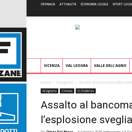
CRONACA
ATTUALITÀ
ECONOMIA LOCALE
SPORT LOCA
VICENZA
VAL LEOGRA
VALLE DELL’AGNO
Home
Arzignano
Assalto al bancomat nella notte,
Arzignano
Cronaca
In Evidenza
Assalto al bancomat
l’esplosione sveglia
Da
Omar Dal Maso
-
6 Gennaio 2018
(aggiornato il
6 Ge