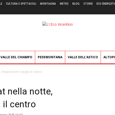
LE
CULTURA E SPETTACOLI
MONTAGNA
METEO
BLOG
STORIE
ECO ENERGETI
L'Eco
Vicentino
VALLE DEL CHIAMPO
PEDEMONTANA
VALLE DELL’ASTICO
ALTOP
 l’esplosione sveglia il centro
 nella notte,
 il centro
nnaio 2018 14:41
)