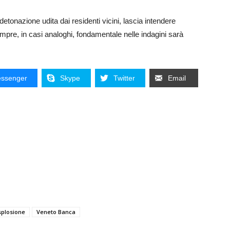
detonazione udita dai residenti vicini, lascia intendere
mpre, in casi analoghi, fondamentale nelle indagini sarà
ssenger
Skype
Twitter
Email
splosione
Veneto Banca