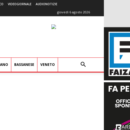
CO
VIDEOGIORNALE
AUDIONOTIZIE
giovedì 6 agosto 2026
IANO
BASSANESE
VENETO