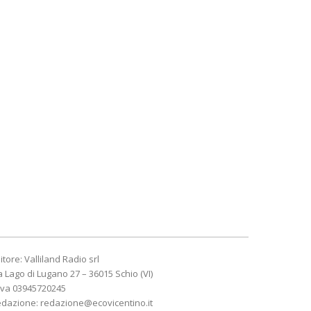
itore: Valliland Radio srl
a Lago di Lugano 27 – 36015 Schio (VI)
Iva 03945720245
edazione:
redazione@ecovicentino.it