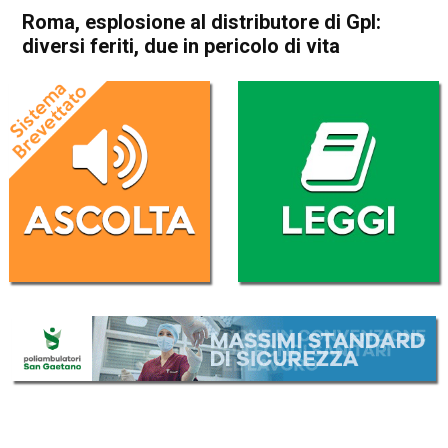
Roma, esplosione al distributore di Gpl:
diversi feriti, due in pericolo di vita
Home
Cronaca Italia
Cronaca Italia
Roma, esplosione al
distributore di Gpl: diversi
feriti, due in pericolo di vita
Da
Redazione Nazionale
4 Luglio 2025
(aggiornato il
6 Luglio 2025 17:54
)
ASCOLTA L'AUDIO