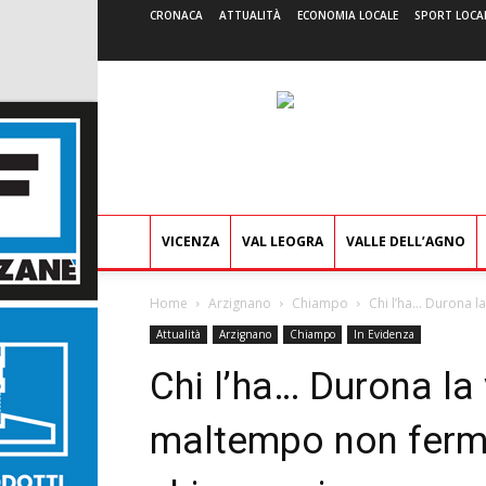
CRONACA
ATTUALITÀ
ECONOMIA LOCALE
SPORT LOCA
VICENZA
VAL LEOGRA
VALLE DELL’AGNO
Home
Arzignano
Chiampo
Chi l’ha… Durona la
Attualità
Arzignano
Chiampo
In Evidenza
Chi l’ha… Durona la
maltempo non ferma