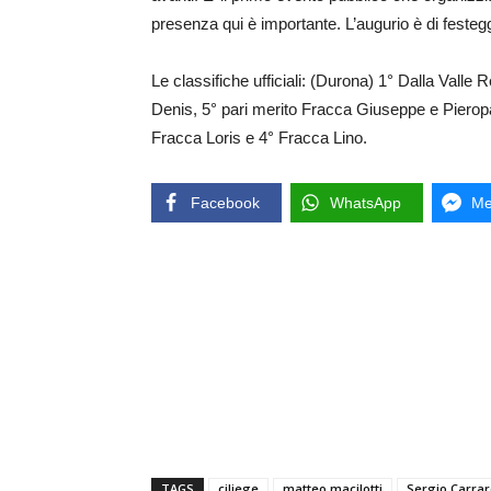
presenza qui è importante. L’augurio è di festeg
Le classifiche ufficiali: (Durona) 1° Dalla Valle
Denis, 5° pari merito Fracca Giuseppe e Pierop
Fracca Loris e 4° Fracca Lino.
Facebook
WhatsApp
Me
TAGS
ciliege
matteo macilotti
Sergio Carra