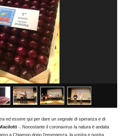
a ed essere qui per dare un segnale di speranza e di
acilotti
-. Nonostante il coronavirus la natura è andata
ziamo a Chiampo dopo l’emergenza, la vostra e nostra