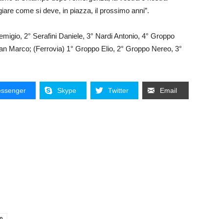
giare come si deve, in piazza, il prossimo anni”.
 Remigio, 2° Serafini Daniele, 3° Nardi Antonio, 4° Groppo
an Marco; (Ferrovia) 1° Groppo Elio, 2° Groppo Nereo, 3°
ssenger
Skype
Twitter
Email
ro