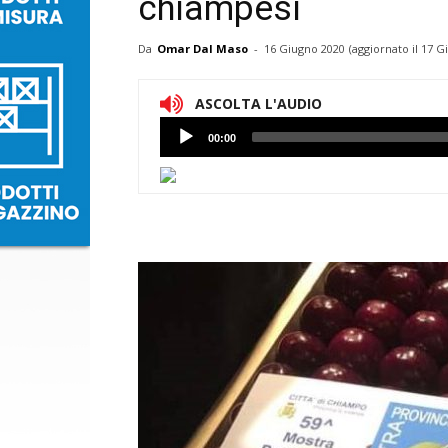
chiampesi
Da
Omar Dal Maso
-
16 Giugno 2020
(aggiornato il
17 G
ASCOLTA L'AUDIO
Lettore
00:00
Audio