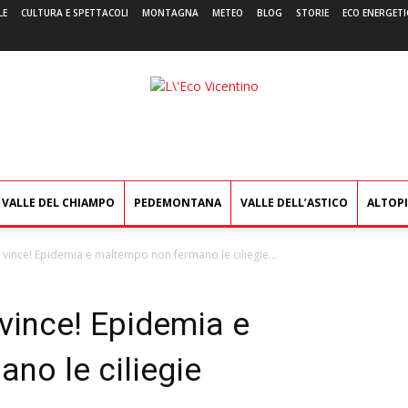
LE
CULTURA E SPETTACOLI
MONTAGNA
METEO
BLOG
STORIE
ECO ENERGETI
L'Eco
Vicentino
VALLE DEL CHIAMPO
PEDEMONTANA
VALLE DELL’ASTICO
ALTOP
 vince! Epidemia e maltempo non fermano le ciliegie...
 vince! Epidemia e
no le ciliegie