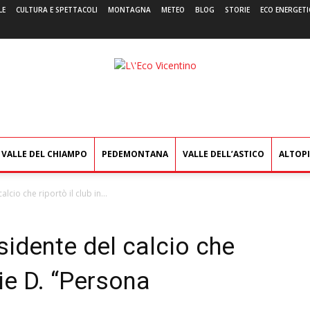
LE
CULTURA E SPETTACOLI
MONTAGNA
METEO
BLOG
STORIE
ECO ENERGETI
L'Eco
Vicentino
VALLE DEL CHIAMPO
PEDEMONTANA
VALLE DELL’ASTICO
ALTOP
alcio che riportò il club in...
esidente del calcio che
rie D. “Persona