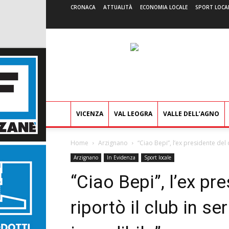
CRONACA
ATTUALITÀ
ECONOMIA LOCALE
SPORT LOCA
VICENZA
VAL LEOGRA
VALLE DELL’AGNO
Home
Arzignano
“Ciao Bepi”, l’ex presidente del c
Arzignano
In Evidenza
Sport locale
“Ciao Bepi”, l’ex pr
riportò il club in se