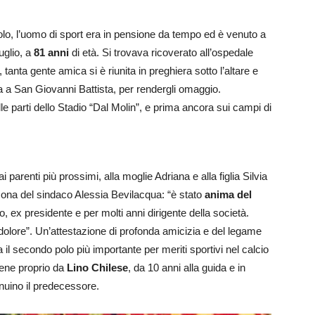
o, l’uomo di sport era in pensione da tempo ed è venuto a
uglio, a
81 anni
di età. Si trovava ricoverato all’ospedale
 tanta gente amica si è riunita in preghiera sotto l’altare e
ta a San Giovanni Battista, per rendergli omaggio.
parti dello Stadio “Dal Molin”, e prima ancora sui campi di
i parenti più prossimi, alla moglie Adriana e alla figlia Silvia
rsona del sindaco Alessia Bevilacqua: “è stato
anima del
no, ex presidente e per molti anni dirigente della società.
dolore”. Un’attestazione di profonda amicizia e del legame
 il secondo polo più importante per meriti sportivi nel calcio
iene proprio da
Lino Chilese
, da 10 anni alla guida e in
genuino il predecessore.