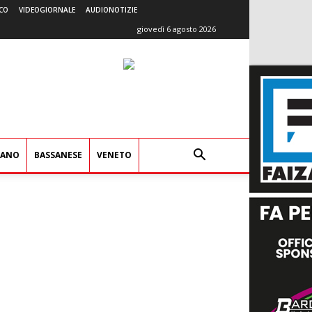
CO
VIDEOGIORNALE
AUDIONOTIZIE
giovedì 6 agosto 2026
IANO
BASSANESE
VENETO