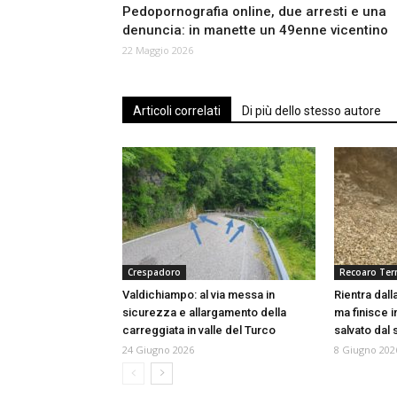
Pedopornografia online, due arresti e una
denuncia: in manette un 49enne vicentino
22 Maggio 2026
Articoli correlati
Di più dello stesso autore
Crespadoro
Recoaro Te
Valdichiampo: al via messa in
Rientra dall
sicurezza e allargamento della
ma finisce i
carreggiata in valle del Turco
salvato dal
24 Giugno 2026
8 Giugno 202