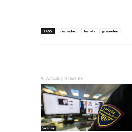
TAGS
crespadoro
ferrata
gramolon
Articolo precedente
Vicenza