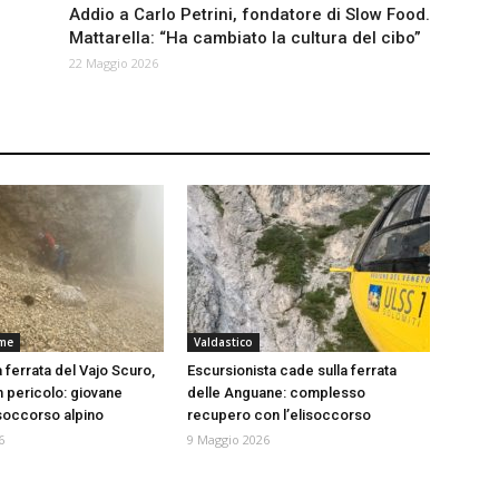
Addio a Carlo Petrini, fondatore di Slow Food.
Mattarella: “Ha cambiato la cultura del cibo”
22 Maggio 2026
rme
Valdastico
a ferrata del Vajo Scuro,
Escursionista cade sulla ferrata
n pericolo: giovane
delle Anguane: complesso
 soccorso alpino
recupero con l’elisoccorso
6
9 Maggio 2026