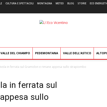
LE
CULTURA E SPETTACOLI
MONTAGNA
METEO
BLOG
STORIE
ECO ENERGETI
L'Eco
Vicentino
VALLE DEL CHIAMPO
PEDEMONTANA
VALLE DELL’ASTICO
ALTOP
civola in ferrata sul Gramolon e rimane appesa sullo strapiombo
a in ferrata sul
appesa sullo