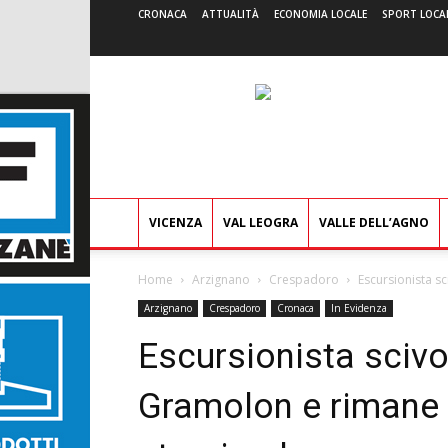
CRONACA
ATTUALITÀ
ECONOMIA LOCALE
SPORT LOCA
VICENZA
VAL LEOGRA
VALLE DELL’AGNO
Home
Arzignano
Crespadoro
Escursionista s
Arzignano
Crespadoro
Cronaca
In Evidenza
Escursionista scivol
Gramolon e rimane 