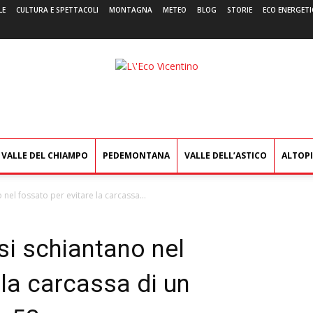
LE
CULTURA E SPETTACOLI
MONTAGNA
METEO
BLOG
STORIE
ECO ENERGETI
L'Eco
Vicentino
VALLE DEL CHIAMPO
PEDEMONTANA
VALLE DELL’ASTICO
ALTOP
 nel fossato per evitare la carcassa...
si schiantano nel
 la carcassa di un