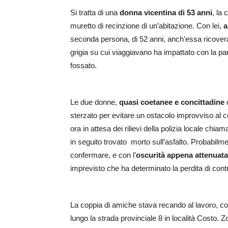
Si tratta di una
donna vicentina di 53 anni
, la
muretto di recinzione di un’abitazione. Con lei,
al
seconda persona, di 52 anni, anch’essa ricovera
grigia su cui viaggiavano ha impattato con la par
fossato.
Le due donne,
quasi coetanee e concittadine
d
sterzato per evitare un ostacolo improvviso al c
ora in attesa dei rilievi della polizia locale chia
in seguito trovato morto sull’asfalto. Probabilm
confermare, e con l’
oscurità appena attenuata 
imprevisto che ha determinato la perdita di contro
La coppia di amiche stava recando al lavoro, con
lungo la strada provinciale 8 in località Costo. 