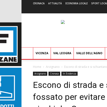
CRONACA
ATTUALITÀ
ECONOMIA LOCALE
SPORT LOCA
VICENZA
VAL LEOGRA
VALLE DELL’AGNO
Home
Arzignano
Escono di strada e si schiantano
Arzignano
Cronaca
In Evidenza
Escono di strada e 
fossato per evitare