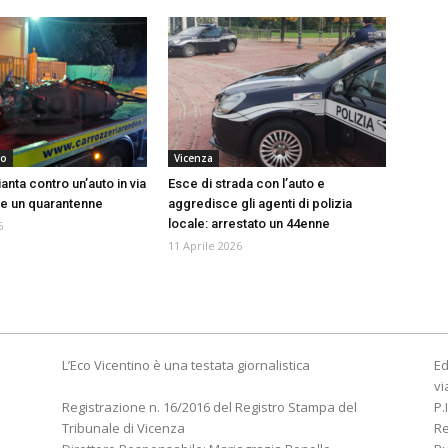
no
Vicenza
anta contro un’auto in via
Esce di strada con l’auto e
ve un quarantenne
aggredisce gli agenti di polizia
locale: arrestato un 44enne
6
11 Aprile 2026
L’Eco Vicentino è una testata giornalistica
Ed
vi
Registrazione n. 16/2016 del Registro Stampa del
P.
Tribunale di Vicenza
R