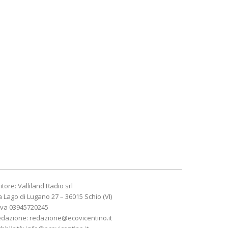
itore: Valliland Radio srl
a Lago di Lugano 27 – 36015 Schio (VI)
Iva 03945720245
edazione:
redazione@ecovicentino.it