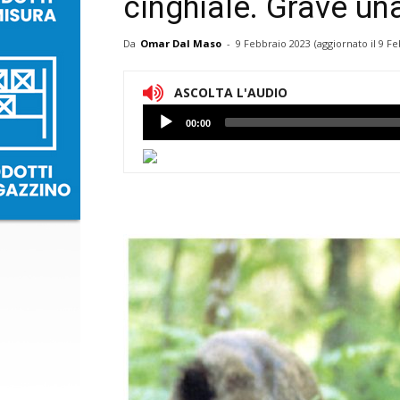
cinghiale. Grave u
Da
Omar Dal Maso
-
9 Febbraio 2023
(aggiornato il
9 Fe
ASCOLTA L'AUDIO
Lettore
00:00
Audio