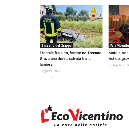
Bassano del Grappa
Fara Vicenti
Frontale fra auto, finisce nel fossato.
Moto si schi
Grave una donna salvata fra le
Astico: gra
lamiere
26 Aprile 202
1 Agosto 2026