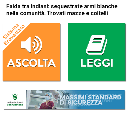
Faida tra indiani: sequestrate armi bianche
nella comunità. Trovati mazze e coltelli
Home
Arzignano
Arzignano
Cronaca
In Evidenza
Faida tra indiani: sequestrate
armi bianche nella comunità.
Trovati mazze e coltelli
Da
Omar Dal Maso
29 Ottobre 2020
(aggiornato il
29 Ottobre 2020 19:37
)
ASCOLTA L'AUDIO