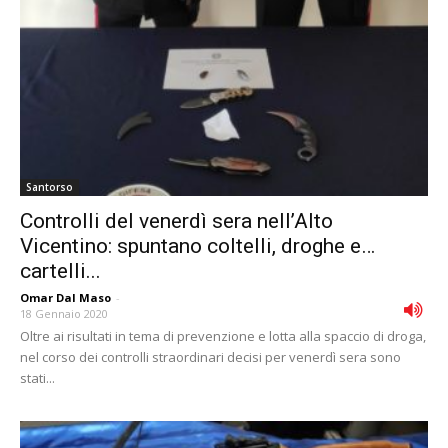
Santorso
Controlli del venerdì sera nell’Alto
Vicentino: spuntano coltelli, droghe e…
cartelli...
Omar Dal Maso
-
18 Gennaio 2020
Oltre ai risultati in tema di prevenzione e lotta alla spaccio di droga,
nel corso dei controlli straordinari decisi per venerdì sera sono
stati...