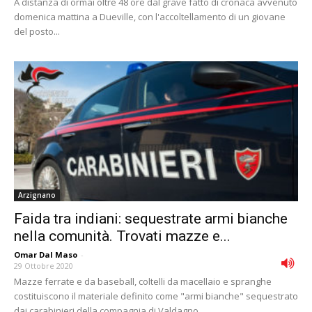
A distanza di ormai oltre 48 ore dal grave fatto di cronaca avvenuto
domenica mattina a Dueville, con l'accoltellamento di un giovane
del posto...
Arzignano
Faida tra indiani: sequestrate armi bianche
nella comunità. Trovati mazze e...
Omar Dal Maso
-
29 Ottobre 2020
Mazze ferrate e da baseball, coltelli da macellaio e spranghe
costituiscono il materiale definito come "armi bianche" sequestrato
dai carabinieri della compagnia di Valdagno...