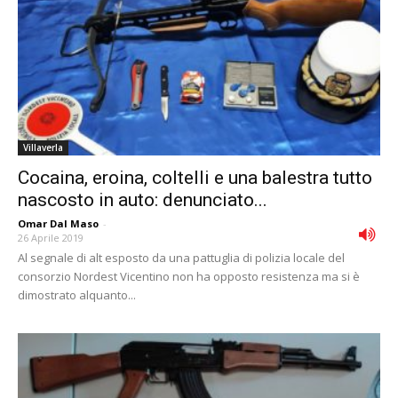
Villaverla
Cocaina, eroina, coltelli e una balestra tutto
nascosto in auto: denunciato...
Omar Dal Maso
-
26 Aprile 2019
Al segnale di alt esposto da una pattuglia di polizia locale del
consorzio Nordest Vicentino non ha opposto resistenza ma si è
dimostrato alquanto...