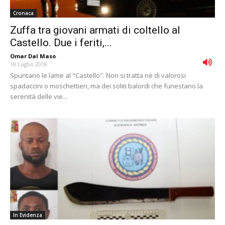
Cronaca
Zuffa tra giovani armati di coltello al
Castello. Due i feriti,...
Omar Dal Maso
-
18 Luglio 2018
Spuntano le lame al "Castello". Non si tratta nè di valorosi
spadaccini o moschettieri, ma dei soliti balordi che funestano la
serenità delle vie...
In Evidenza