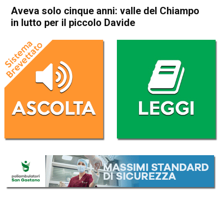
Aveva solo cinque anni: valle del Chiampo
in lutto per il piccolo Davide
Home
Arzignano
Arzignano
Cronaca
In Evidenza
Aveva solo cinque anni: valle
del Chiampo in lutto per il
piccolo Davide
Da
Redazione
21 Maggio 2026
(aggiornato il
21 Maggio 2026 18:46
)
ASCOLTA L'AUDIO