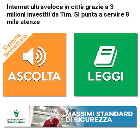
Internet ultraveloce in città grazie a 3
milioni investiti da Tim. Si punta a servire 8
mila utenze
Home
Arzignano
Arzignano
Attualità
In Evidenza
Internet ultraveloce in città
grazie a 3 milioni investiti da
Tim. Si punta a servire 8 mila
utenze
Da
Omar Dal Maso
22 Febbraio 2021
(aggiornato il
22 Febbraio 2021 19:26
)