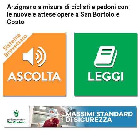
Arzignano a misura di ciclisti e pedoni con
le nuove e attese opere a San Bortolo e
Costo
Home
Arzignano
Arzignano
Attualità
In Evidenza
Arzignano a misura di ciclisti
e pedoni con le nuove e
attese opere a San Bortolo e
Costo
Da
Redazione
6 Dicembre 2024
(aggiornato il
6 Dicembre 2024 12:28
)