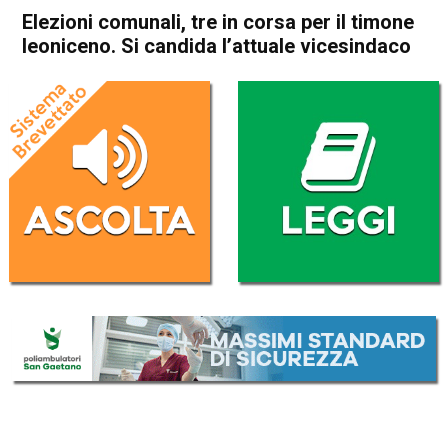
Elezioni comunali, tre in corsa per il timone
leoniceno. Si candida l’attuale vicesindaco
Home
Arzignano
Lonigo
Attualità
In Evidenza
Arzignano
Lonigo
Elezioni comunali, tre in corsa
per il timone leoniceno. Si
candida l’attuale vicesindaco
Da
Omar Dal Maso
1 Settembre 2020
(aggiornato il
2 Settembre 2020 7:55
)
ASCOLTA L'AUDIO