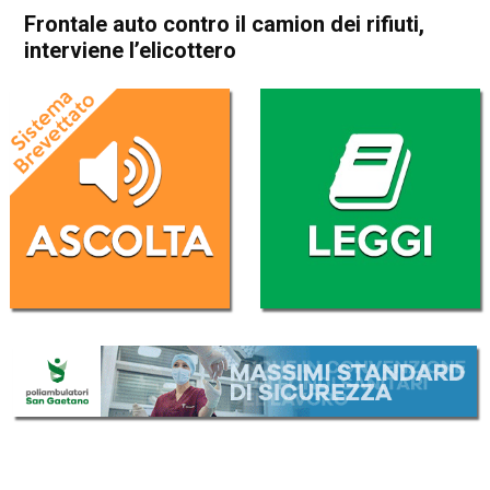
Frontale auto contro il camion dei rifiuti,
interviene l’elicottero
Home
Arzignano
Lonigo
Cronaca
In Evidenza
Arzignano
Lonigo
Frontale auto contro il
camion dei rifiuti, interviene
l’elicottero
Da
Redazione
24 Settembre 2025
(aggiornato il
24 Settembre 2025 19:14
)
ASCOLTA L'AUDIO