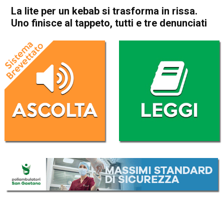
La lite per un kebab si trasforma in rissa.
Uno finisce al tappeto, tutti e tre denunciati
Home
Arzignano
Lonigo
Cronaca
In Evidenza
Arzignano
Lonigo
La lite per un kebab si
trasforma in rissa. Uno
finisce al tappeto, tutti e tre
denunciati
Da
Redazione
30 Gennaio 2019
(aggiornato il
30 Gennaio 2019 13:58
)