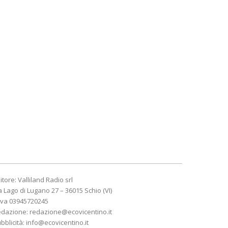
itore: Valliland Radio srl
a Lago di Lugano 27 – 36015 Schio (VI)
Iva 03945720245
edazione:
redazione@ecovicentino.it
bblicità:
info@ecovicentino.it