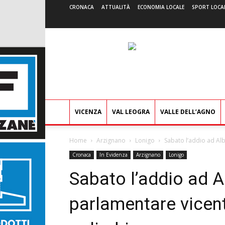
CRONACA
ATTUALITÀ
ECONOMIA LOCALE
SPORT LOCA
VICENZA
VAL LEOGRA
VALLE DELL’AGNO
Home
Arzignano
Lonigo
Sabato l’addio ad Al
Cronaca
In Evidenza
Arzignano
Lonigo
Sabato l’addio ad 
parlamentare vicen