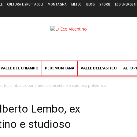
LE
CULTURA E SPETTACOLI
MONTAGNA
METEO
BLOG
STORIE
ECO ENERGETI
L'Eco
Vicentino
VALLE DEL CHIAMPO
PEDEMONTANA
VALLE DELL’ASTICO
ALTOP
berto Lembo, ex parlamentare vicentino e studioso poliedrico
Alberto Lembo, ex
tino e studioso