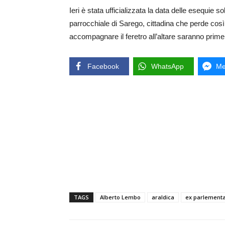
Ieri è stata ufficializzata la data delle esequie s
parrocchiale di Sarego, cittadina che perde così 
accompagnare il feretro all’altare saranno prime t
Facebook
WhatsApp
Me
TAGS
Alberto Lembo
araldica
ex parlement