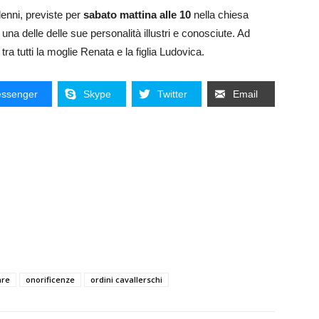
olenni, previste per
sabato mattina alle 10
nella chiesa
una delle delle sue personalità illustri e conosciute. Ad
ra tutti la moglie Renata e la figlia Ludovica.
ssenger
Skype
Twitter
Email
are
onorificenze
ordini cavallerschi