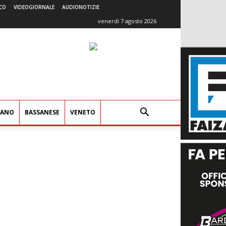
CO
VIDEOGIORNALE
AUDIONOTIZIE
venerdì 7 agosto 2026
IANO
BASSANESE
VENETO