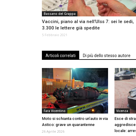
Bassano del Grappa
Vaccini, piano al via nell’Ulss 7: sei le sedi,
3.300 le lettere già spedite
5 Febbraio 2021
Articoli correlati
Di più dello stesso autore
Fara Vicentino
Vicenza
Moto si schianta contro un’auto in via
Esce di stra
Astico: grave un quarantenne
aggredisce g
locale: arr
26 Aprile 2026