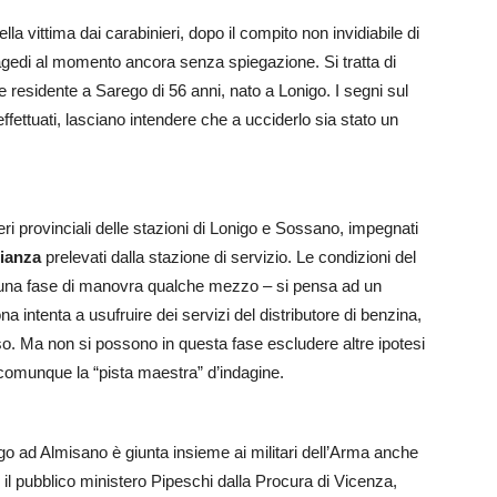
lla vittima dai carabinieri, dopo il compito non invidiabile di
ragedi al momento ancora senza spiegazione. Si tratta di
 e residente a Sarego di 56 anni, nato a Lonigo. I segni sul
effettuati, lasciano intendere che a ucciderlo sia stato un
ri provinciali delle stazioni di Lonigo e Sossano, impegnati
ianza
prelevati dalla stazione di servizio. Le condizioni del
 una fase di manovra qualche mezzo – si pensa ad un
na intenta a usufruire dei servizi del distributore di benzina,
o. Ma non si possono in questa fase escludere altre ipotesi
e comunque la “pista maestra” d’indagine.
go ad Almisano è giunta insieme ai militari dell’Arma anche
l pubblico ministero Pipeschi dalla Procura di Vicenza,