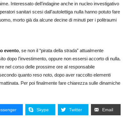
ime. Interessato dell’indagine anche in nucleo investigativo
operatori sanitari scesi dall’autolettiga nulla hanno potuto fare
’uomo, morto già da alcune decine di minuti per i politraumi
co evento
, se non il “pirata della strada” attualmente
ito dopo l’investimento, oppure non essersi accorto di nulla.
ire nel corso delle prossime ore al responsabile
 secondo quanto reso noto, dopo aver raccolto elementi
ima mattinata. Per poi finalmente fare chiarezza sulle dinamiche
ssenger
Skype
Twitter
Email