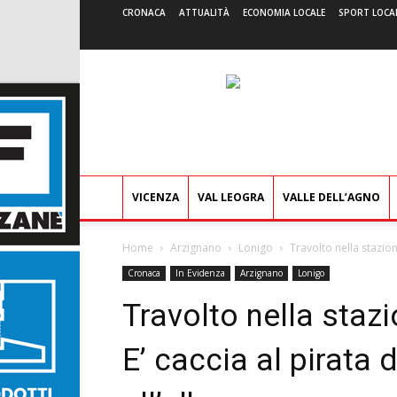
CRONACA
ATTUALITÀ
ECONOMIA LOCALE
SPORT LOCA
VICENZA
VAL LEOGRA
VALLE DELL’AGNO
Home
Arzignano
Lonigo
Travolto nella stazione
Cronaca
In Evidenza
Arzignano
Lonigo
Travolto nella stazi
E’ caccia al pirata 