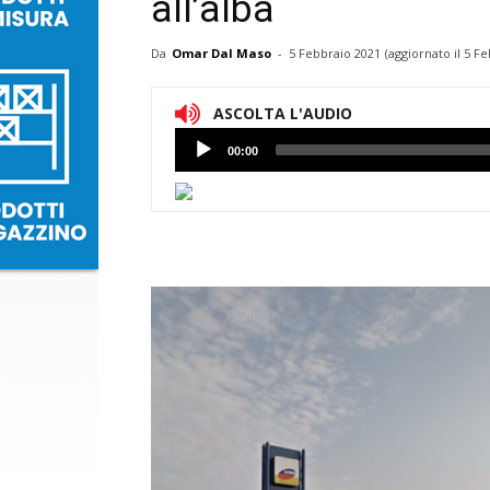
all’alba
Da
Omar Dal Maso
-
5 Febbraio 2021
(aggiornato il
5 Fe
ASCOLTA L'AUDIO
Lettore
00:00
Audio