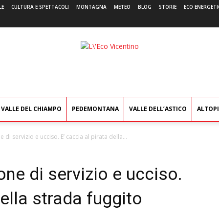
LE
CULTURA E SPETTACOLI
MONTAGNA
METEO
BLOG
STORIE
ECO ENERGETI
L'Eco
Vicentino
VALLE DEL CHIAMPO
PEDEMONTANA
VALLE DELL’ASTICO
ALTOP
 di servizio e ucciso. E’ caccia al pirata della...
one di servizio e ucciso.
della strada fuggito