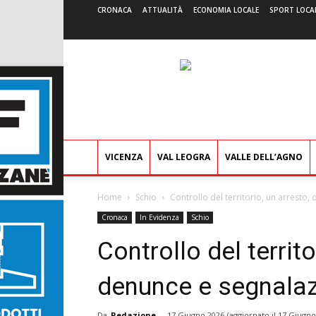
CRONACA
ATTUALITÀ
ECONOMIA LOCALE
SPORT LOCA
VICENZA
VAL LEOGRA
VALLE DELL’AGNO
Home
Schio
Controllo del territorio, un arresto
Cronaca
In Evidenza
Schio
Controllo del territo
denunce e segnalaz
Da
Redazione
-
17 Giugno 2026
(aggiornato il
17 Giugno