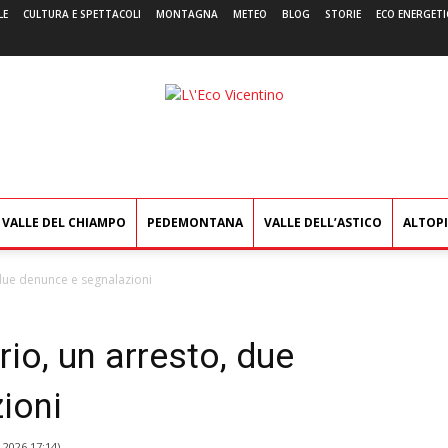
LE
CULTURA E SPETTACOLI
MONTAGNA
METEO
BLOG
STORIE
ECO ENERGETI
L'Eco
Vicentino
VALLE DEL CHIAMPO
PEDEMONTANA
VALLE DELL’ASTICO
ALTOP
, due denunce e segnalazioni
rio, un arresto, due
ioni
 2026 17:14
)