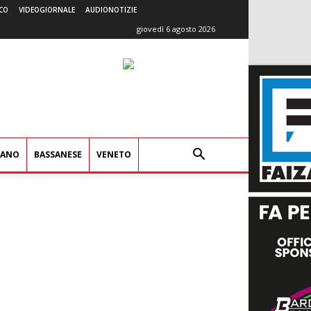
CO
VIDEOGIORNALE
AUDIONOTIZIE
giovedì 6 agosto 2026
IANO
BASSANESE
VENETO