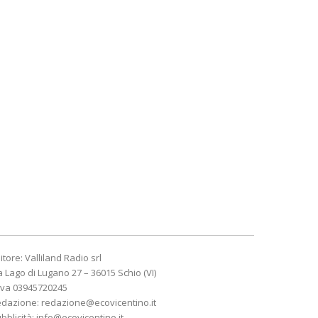
itore: Valliland Radio srl
a Lago di Lugano 27 – 36015 Schio (VI)
Iva 03945720245
edazione:
redazione@ecovicentino.it
bblicità:
info@ecovicentino.it