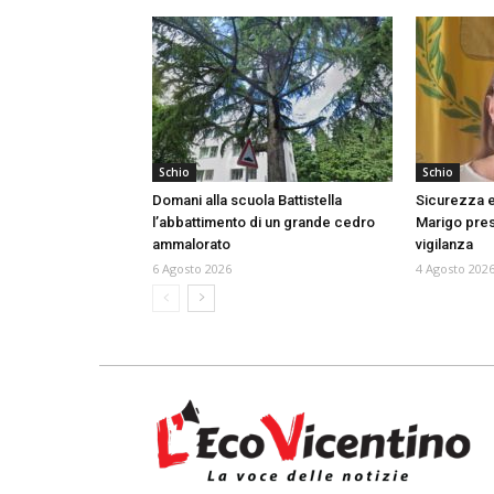
Schio
Schio
Domani alla scuola Battistella
Sicurezza e
l’abbattimento di un grande cedro
Marigo prese
ammalorato
vigilanza
6 Agosto 2026
4 Agosto 202