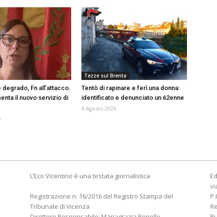
Tezze sul Brenta
 degrado, Fn all’attacco.
Tentò di rapinare e ferì una donna:
nta il nuovo servizio di
identificato e denunciato un 62enne
4 Agosto 2026
6
L’Eco Vicentino è una testata giornalistica
Ed
vi
Registrazione n. 16/2016 del Registro Stampa del
P.
Tribunale di Vicenza
R
Direttore Responsabile: Mariagrazia Bonollo
Pu