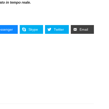
nato in tempo reale.
ssenger
Skype
Twitter
Email