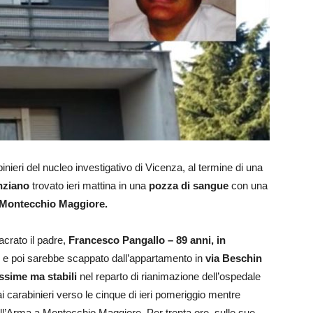
binieri del nucleo investigativo di Vicenza, al termine di una
nziano
trovato ieri mattina in una
pozza di sangue
con una
Montecchio Maggiore.
crato il padre,
Francesco Pangallo – 89 anni, in
e e poi sarebbe scappato dall’appartamento in
via Beschin
ssime ma stabili
nel reparto di rianimazione dell’ospedale
dai carabinieri verso le cinque di ieri pomeriggio mentre
ll’Arma a Montecchio Maggiore. Per trenta ore, sulle sue