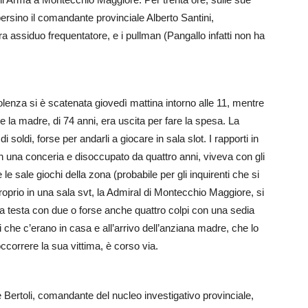
a, persino il comandante provinciale Alberto Santini,
era assiduo frequentatore, e i pullman (Pangallo infatti non ha
olenza si è scatenata giovedì mattina intorno alle 11, mentre
e la madre, di 74 anni, era uscita per fare la spesa. La
soldi, forse per andarli a giocare in sala slot. I rapporti in
n una conceria e disoccupato da quattro anni, viveva con gli
le sale giochi della zona (probabile per gli inquirenti che si
proprio in una sala svt, la Admiral di Montecchio Maggiore, si
la testa con due o forse anche quattro colpi con una sedia
i che c’erano in casa e all’arrivo dell’anziana madre, che lo
ccorrere la sua vittima, è corso via.
e Bertoli, comandante del nucleo investigativo provinciale,