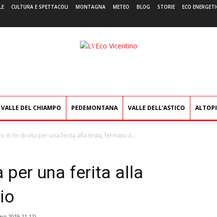
LE
CULTURA E SPETTACOLI
MONTAGNA
METEO
BLOG
STORIE
ECO ENERGETI
L'Eco
Vicentino
VALLE DEL CHIAMPO
PEDEMONTANA
VALLE DELL’ASTICO
ALTOP
 in fin di vita per una ferita alla testa, fermato il...
a per una ferita alla
lio
io 2019 21:12
)