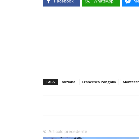
Facebook
WhatsApp
Me
TAGS
anziano
Francesco Pangallo
Montecch
Articolo precedente