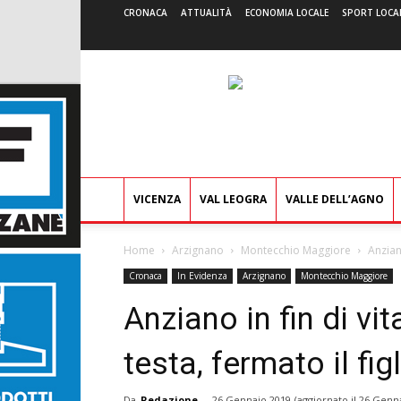
CRONACA
ATTUALITÀ
ECONOMIA LOCALE
SPORT LOCA
VICENZA
VAL LEOGRA
VALLE DELL’AGNO
Home
Arzignano
Montecchio Maggiore
Anziano
Cronaca
In Evidenza
Arzignano
Montecchio Maggiore
Anziano in fin di vit
testa, fermato il fig
Da
Redazione
-
26 Gennaio 2019
(aggiornato il
26 Genna