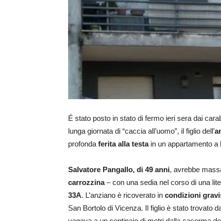
É stato posto in stato di fermo ieri sera dai cara
lunga giornata di “caccia all’uomo”, il figlio dell’
a
profonda
ferita alla testa
in un appartamento a
Salvatore Pangallo, di 49 anni
, avrebbe massa
carrozzina
– con una sedia nel corso di una lit
33A
. L’anziano è ricoverato in
condizioni gravi
San Bortolo di Vicenza. Il figlio è stato trovato 
vagava a un centinaio di metri dalla caserma de