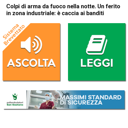
Colpi di arma da fuoco nella notte. Un ferito
in zona industriale: è caccia ai banditi
Home
Arzignano
Montecchio Maggiore
Cronaca
In Evidenza
Arzignano
Montecchio Maggiore
Colpi di arma da fuoco nella
notte. Un ferito in zona
industriale: è caccia ai banditi
Da
Redazione
24 Marzo 2018
(aggiornato il
24 Marzo 2018 17:28
)
ASCOLTA L'AUDIO