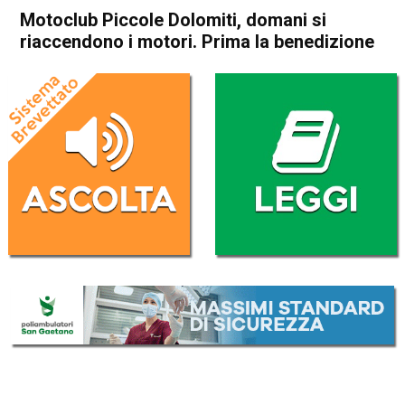
Motoclub Piccole Dolomiti, domani si
riaccendono i motori. Prima la benedizione
Home
Valdagno
Recoaro Terme
In Evidenza
Valdagno
Recoaro Terme
Sport locale
Motoclub Piccole Dolomiti,
domani si riaccendono i
motori. Prima la benedizione
Da
Omar Dal Maso
24 Marzo 2018
(aggiornato il
24 Marzo 2018 12:36
)
ASCOLTA L'AUDIO