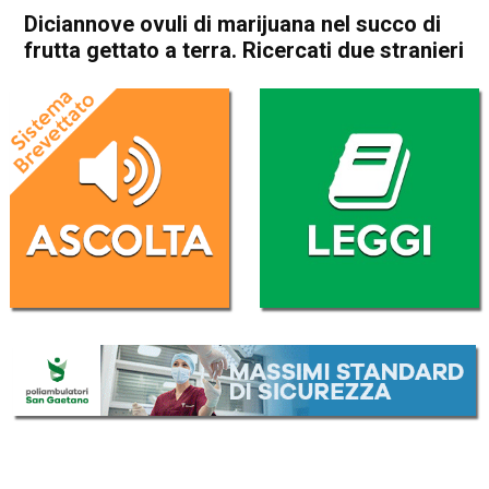
Diciannove ovuli di marijuana nel succo di
frutta gettato a terra. Ricercati due stranieri
Home
Arzignano
Montecchio Maggiore
Cronaca
In Evidenza
Arzignano
Montecchio Maggiore
Diciannove ovuli di marijuana
nel succo di frutta gettato a
terra. Ricercati due stranieri
Da
Omar Dal Maso
15 Gennaio 2020
(aggiornato il
15 Gennaio 2020 14:24
)
ASCOLTA L'AUDIO