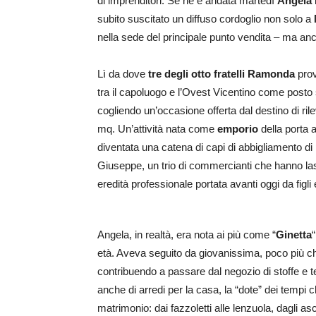
di imprenditori. Se ne è andata martedì
Angela
subito suscitato un diffuso cordoglio non solo a
nella sede del principale punto vendita – ma a
Lì da dove
tre degli otto fratelli Ramonda
prov
tra il capoluogo e l’Ovest Vicentino come posto 
cogliendo un’occasione offerta dal destino di ril
mq. Un’attività nata come
emporio
della porta 
diventata una catena di capi di abbigliamento di pr
Giuseppe, un trio di commercianti che hanno las
eredità professionale portata avanti oggi da figli e
Angela, in realtà, era nota ai più come “
Ginetta
età. Aveva seguito da giovanissima, poco più ch
contribuendo a passare dal negozio di stoffe e te
anche di arredi per la casa, la “dote” dei tempi
matrimonio: dai fazzoletti alle lenzuola, dagli a