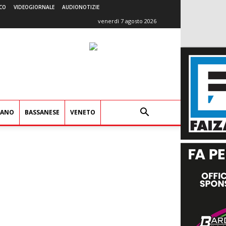
CO
VIDEOGIORNALE
AUDIONOTIZIE
venerdì 7 agosto 2026
IANO
BASSANESE
VENETO