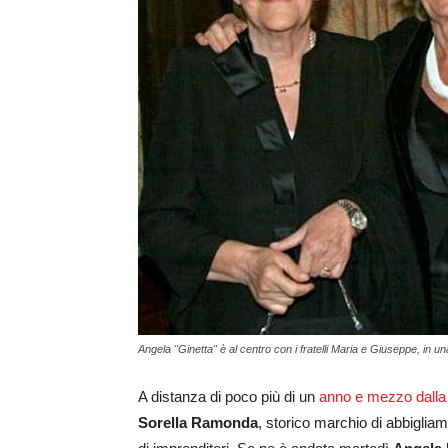
Angela "Ginetta" è al centro con i fratelli Maria e Giuseppe, in u
A distanza di poco più di un
anno e mezzo dalla
Sorella Ramonda
, storico marchio di abbigliame