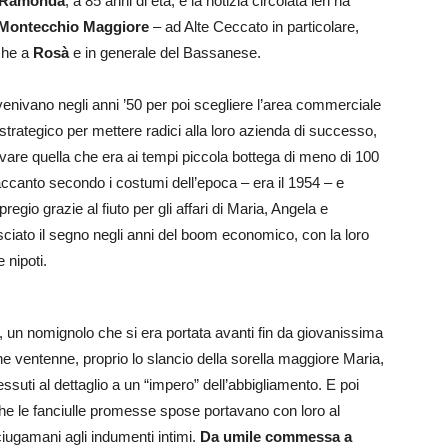
 Ramonda
, a 85 anni di età, e la notizia circolata ieri ha
Montecchio Maggiore
– ad Alte Ceccato in particolare,
nche a
Rosà
e in generale del Bassanese.
enivano negli anni ’50 per poi scegliere l’area commerciale
strategico per mettere radici alla loro azienda di successo,
evare quella che era ai tempi piccola bottega di meno di 100
accanto secondo i costumi dell’epoca – era il 1954 – e
egio grazie al fiuto per gli affari di Maria, Angela e
ciato il segno negli anni del boom economico, con la loro
 nipoti.
“, un nomignolo che si era portata avanti fin da giovanissima
e ventenne, proprio lo slancio della sorella maggiore Maria,
ssuti al dettaglio a un “impero” dell’abbigliamento. E poi
 che le fanciulle promesse spose portavano con loro al
sciugamani agli indumenti intimi.
Da umile commessa a