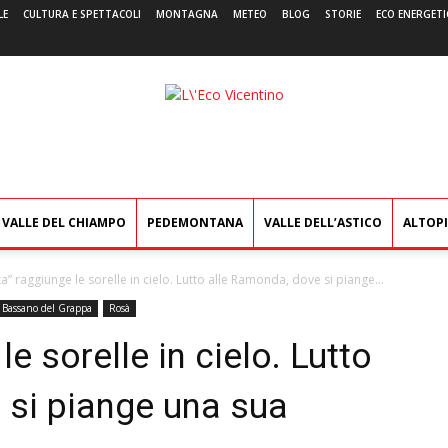
LE
CULTURA E SPETTACOLI
MONTAGNA
METEO
BLOG
STORIE
ECO ENERGETI
L'Eco
Vicentino
VALLE DEL CHIAMPO
PEDEMONTANA
VALLE DELL’ASTICO
ALTOP
ta” raggiunge le sorelle in cielo. Lutto alle Ramonda, dove si piange...
Bassano del Grappa
Rosà
le sorelle in cielo. Lutto
 si piange una sua