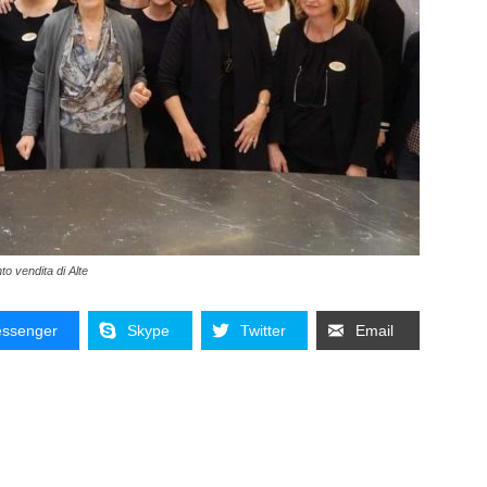
nto vendita di Alte
ssenger
Skype
Twitter
Email