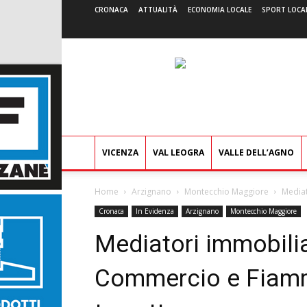
CRONACA
ATTUALITÀ
ECONOMIA LOCALE
SPORT LOCA
VICENZA
VAL LEOGRA
VALLE DELL’AGNO
Home
Arzignano
Montecchio Maggiore
Mediat
Cronaca
In Evidenza
Arzignano
Montecchio Maggiore
Mediatori immobilia
Commercio e Fiamm