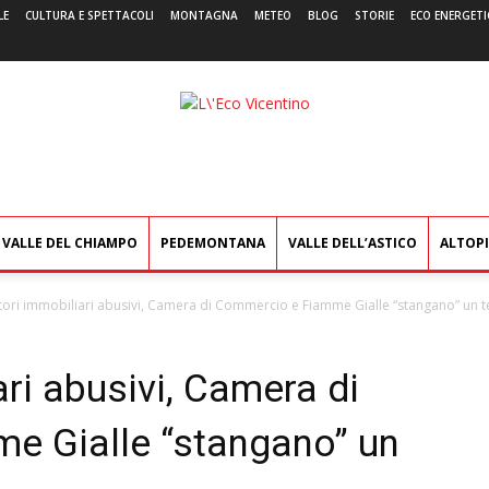
LE
CULTURA E SPETTACOLI
MONTAGNA
METEO
BLOG
STORIE
ECO ENERGETI
L'Eco
Vicentino
VALLE DEL CHIAMPO
PEDEMONTANA
VALLE DELL’ASTICO
ALTOP
ori immobiliari abusivi, Camera di Commercio e Fiamme Gialle “stangano” un t
ri abusivi, Camera di
e Gialle “stangano” un