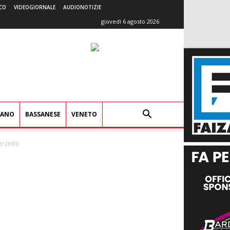
CO
VIDEOGIORNALE
AUDIONOTIZIE
giovedì 6 agosto 2026
IANO
BASSANESE
VENETO
erzetto