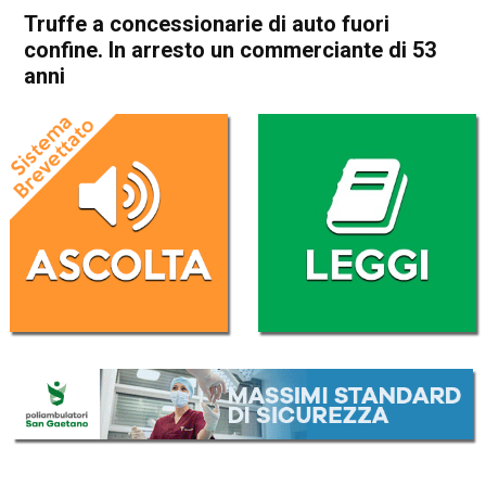
Truffe a concessionarie di auto fuori
confine. In arresto un commerciante di 53
anni
Home
Arzignano
Montecchio Maggiore
Cronaca
In Evidenza
Arzignano
Montecchio Maggiore
Truffe a concessionarie di
auto fuori confine. In arresto
un commerciante di 53 anni
Da
Omar Dal Maso
5 Ottobre 2020
(aggiornato il
5 Ottobre 2020 19:51
)
ASCOLTA L'AUDIO