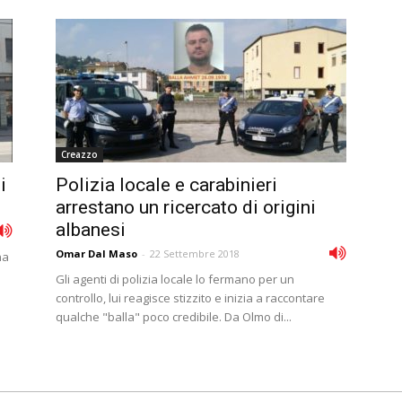
Creazzo
i
Polizia locale e carabinieri
arrestano un ricercato di origini
albanesi
Omar Dal Maso
-
22 Settembre 2018
na
Gli agenti di polizia locale lo fermano per un
controllo, lui reagisce stizzito e inizia a raccontare
qualche "balla" poco credibile. Da Olmo di...