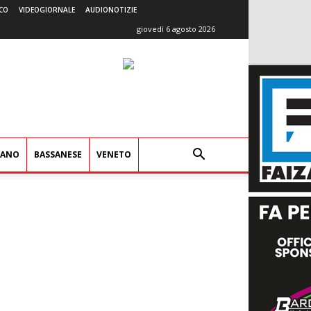
CO
VIDEOGIORNALE
AUDIONOTIZIE
giovedì 6 agosto 2026
IANO
BASSANESE
VENETO