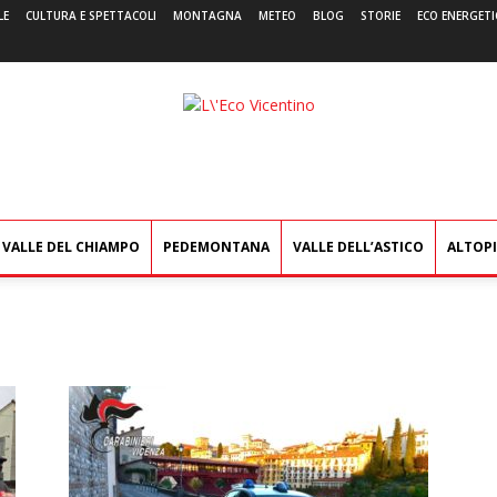
LE
CULTURA E SPETTACOLI
MONTAGNA
METEO
BLOG
STORIE
ECO ENERGETI
L'Eco
Vicentino
VALLE DEL CHIAMPO
PEDEMONTANA
VALLE DELL’ASTICO
ALTOP