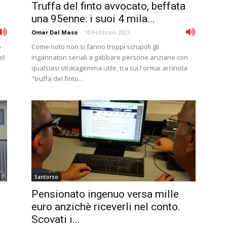
Truffa del finto avvocato, beffata
una 95enne: i suoi 4 mila...
Omar Dal Maso
-
10 Febbraio 2023
o
Come noto non si fanno troppi scrupoli gli
el
ingannatori seriali a gabbare persone anziane con
qualsiasi stratagemma utile, tra cui l'ormai arcinota
"truffa del finto...
Santorso
Pensionato ingenuo versa mille
euro anzichè riceverli nel conto.
Scovati i...