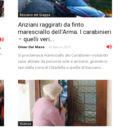
Bassano del Grappa
Anziani raggirati da finto
maresciallo dell’Arma. I carabinieri
– quelli veri...
Omar Dal Maso
-
22 Marzo 2025
a
n
Si proclamava maresciallo dei Carabinieri visitando
case abitate da persone sole e anziane, girando in
taxi dalla zona di Cittadella a quella di Bassano...
Vicenza