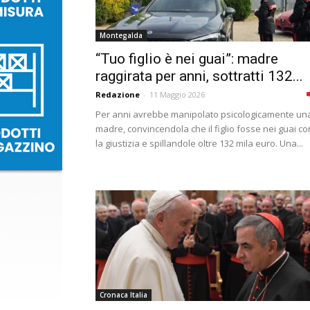
Montegalda
“Tuo figlio è nei guai”: madre
raggirata per anni, sottratti 132...
Redazione
-
11 Maggio 2026
Per anni avrebbe manipolato psicologicamente un
madre, convincendola che il figlio fosse nei guai co
la giustizia e spillandole oltre 132 mila euro. Una...
Cronaca Italia