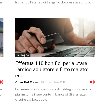
er
truffando l'ateneo di Bergamo dove era assunto a...
Caldogno
Effettua 110 bonifici per aiutare
l’amico adulatore e finto malato:
era...
Omar Dal Maso
-
28 Novembre 2019
me
La generosità di una donna di Caldogno non aveva
,
più limiti, ma il suo conto in banca sì. Si era fatta
circuire via facebook...