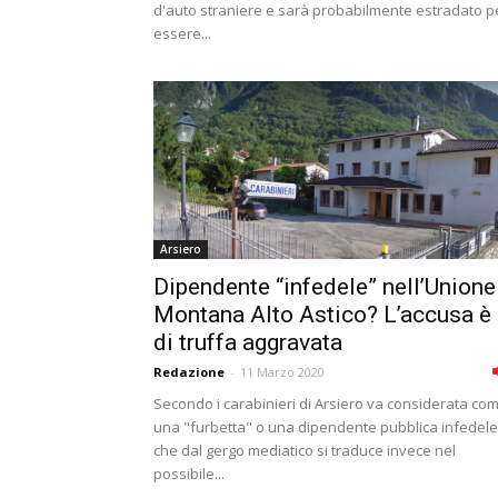
d'auto straniere e sarà probabilmente estradato p
essere...
Arsiero
Dipendente “infedele” nell’Unione
Montana Alto Astico? L’accusa è
di truffa aggravata
Redazione
-
11 Marzo 2020
Secondo i carabinieri di Arsiero va considerata co
una "furbetta" o una dipendente pubblica infedele
che dal gergo mediatico si traduce invece nel
possibile...