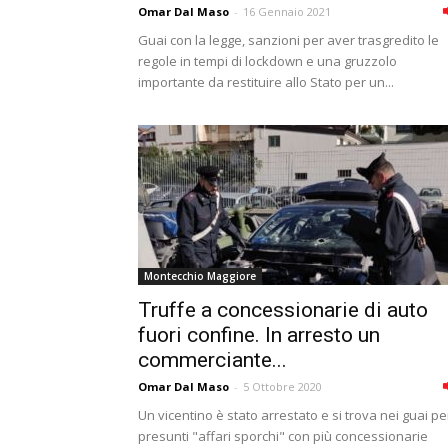
Omar Dal Maso
-
16 Gennaio 2021
Guai con la legge, sanzioni per aver trasgredito le
regole in tempi di lockdown e una gruzzolo
importante da restituire allo Stato per un...
Montecchio Maggiore
Truffe a concessionarie di auto
fuori confine. In arresto un
commerciante...
Omar Dal Maso
-
5 Ottobre 2020
Un vicentino è stato arrestato e si trova nei guai pe
presunti "affari sporchi" con più concessionarie