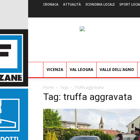
CRONACA
ATTUALITÀ
ECONOMIA LOCALE
SPORT LOCA
VICENZA
VAL LEOGRA
VALLE DELL’AGNO
Home
Tags
Truffa aggravata
Tag: truffa aggravata