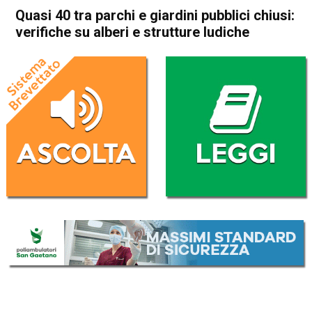
Quasi 40 tra parchi e giardini pubblici chiusi:
verifiche su alberi e strutture ludiche
Home
Arzignano
Arzignano
Attualità
In Evidenza
Quasi 40 tra parchi e giardini
pubblici chiusi: verifiche su
alberi e strutture ludiche
Da
Omar Dal Maso
1 Settembre 2020
(aggiornato il
1 Settembre 2020 18:00
)
ASCOLTA L'AUDIO