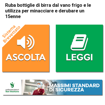
Ruba bottiglie di birra dal vano frigo e le
utilizza per minacciare e derubare un
15enne
Home
Arzignano
Arzignano
Cronaca
In Evidenza
Ruba bottiglie di birra dal
vano frigo e le utilizza per
minacciare e derubare un
15enne
Da
Redazione
26 Ottobre 2019
(aggiornato il
26 Ottobre 2019 18:48
)