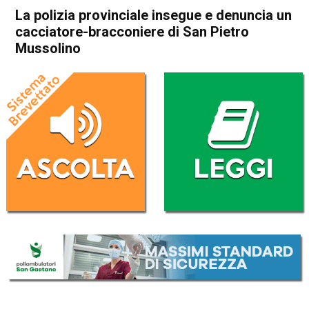
La polizia provinciale insegue e denuncia un
cacciatore-bracconiere di San Pietro
Mussolino
Home
Arzignano
San Pietro Mussolino
Cronaca
In Evidenza
Arzignano
San Pietro Mussolino
La polizia provinciale insegue
e denuncia un cacciatore-
bracconiere di San Pietro
Mussolino
Da
Redazione
2 Febbraio 2026
(aggiornato il
2 Febbraio 2026 12:46
)