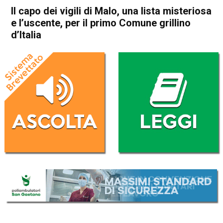
Il capo dei vigili di Malo, una lista misteriosa
e l’uscente, per il primo Comune grillino
d’Italia
Home
Arzignano
Sarego
Attualità
In Evidenza
Arzignano
Sarego
Il capo dei vigili di Malo, una
lista misteriosa e l’uscente,
per il primo Comune grillino
d’Italia
Da
Daniele Dal Dosso
11 Maggio 2017
(aggiornato il
11 Maggio 2017 21:03
)