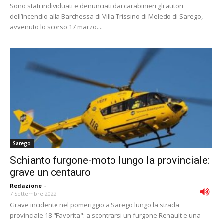
Sono stati individuati e denunciati dai carabinieri gli autori
dell’incendio alla Barchessa di Villa Trissino di Meledo di Sarego,
avvenuto lo scorso 17 marzo....
Sarego
Schianto furgone-moto lungo la provinciale:
grave un centauro
Redazione
-
7 Settembre 2022
Grave incidente nel pomeriggio a Sarego lungo la strada
provinciale 18 "Favorita": a scontrarsi un furgone Renault e una