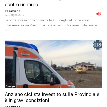
contro un muro
Redazione
-
22 Giugno 2019
La notte scorsa poco prima delle 2.30 i vigili del fuoco sono
intervenuti in via Manzoni a Sarego per un furgone finito contro
uno...
Sarego
Anziano ciclista investito sulla Provinciale:
è in gravi condizioni
Redazione
-