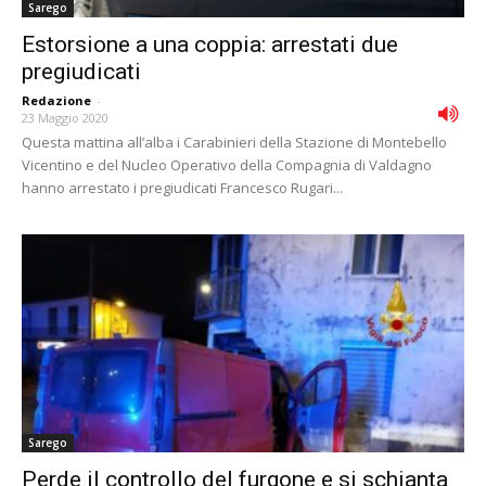
Sarego
Estorsione a una coppia: arrestati due
pregiudicati
Redazione
-
23 Maggio 2020
Questa mattina all’alba i Carabinieri della Stazione di Montebello
Vicentino e del Nucleo Operativo della Compagnia di Valdagno
hanno arrestato i pregiudicati Francesco Rugari...
Sarego
Perde il controllo del furgone e si schianta