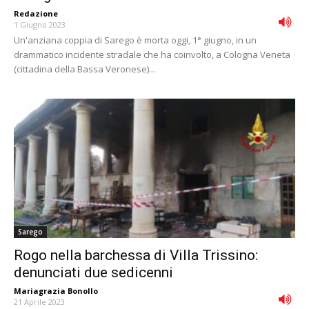
Redazione
-
1 Giugno 2023
Un'anziana coppia di Sarego è morta oggi, 1° giugno, in un
drammatico incidente stradale che ha coinvolto, a Cologna Veneta
(cittadina della Bassa Veronese)...
Sarego
Rogo nella barchessa di Villa Trissino:
denunciati due sedicenni
Mariagrazia Bonollo
-
21 Aprile 2023