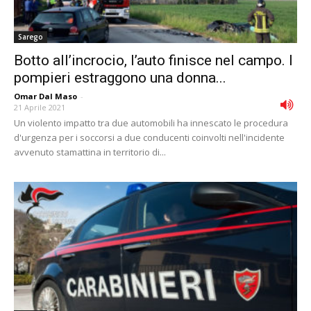
Sarego
Botto all’incrocio, l’auto finisce nel campo. I
pompieri estraggono una donna...
Omar Dal Maso
-
21 Aprile 2021
Un violento impatto tra due automobili ha innescato le procedura
d'urgenza per i soccorsi a due conducenti coinvolti nell'incidente
avvenuto stamattina in territorio di...