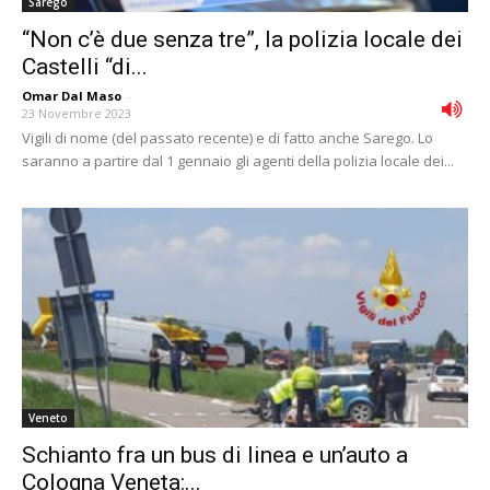
Sarego
“Non c’è due senza tre”, la polizia locale dei
Castelli “di...
Omar Dal Maso
-
23 Novembre 2023
Vigili di nome (del passato recente) e di fatto anche Sarego. Lo
saranno a partire dal 1 gennaio gli agenti della polizia locale dei...
Veneto
Schianto fra un bus di linea e un’auto a
Cologna Veneta:...