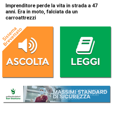
Imprenditore perde la vita in strada a 47
anni. Era in moto, falciata da un
carroattrezzi
Home
Arzignano
Sarego
Cronaca
In Evidenza
Arzignano
Sarego
Imprenditore perde la vita in
strada a 47 anni. Era in moto,
falciata da un carroattrezzi
Da
Omar Dal Maso
11 Giugno 2021
(aggiornato il
11 Giugno 2021 15:29
)
ASCOLTA L'AUDIO