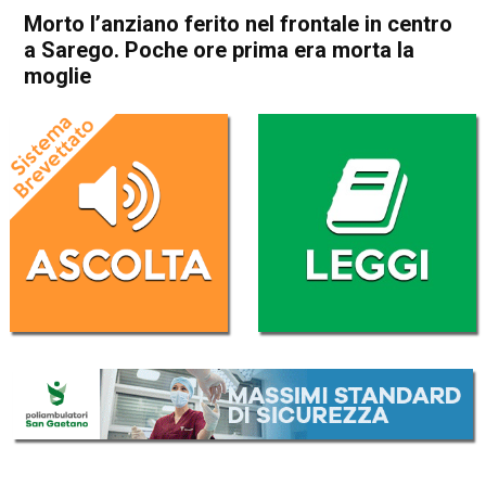
Morto l’anziano ferito nel frontale in centro
a Sarego. Poche ore prima era morta la
moglie
Home
Arzignano
Sarego
Cronaca
In Evidenza
Arzignano
Sarego
Morto l’anziano ferito nel
frontale in centro a Sarego.
Poche ore prima era morta la
moglie
Da
Mariagrazia Bonollo
3 Gennaio 2026
(aggiornato il
3 Gennaio 2026 22:29
)