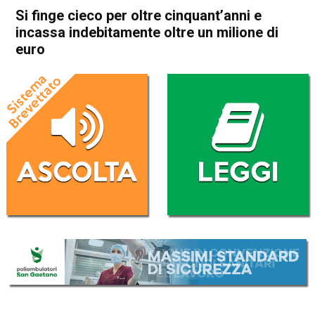
Si finge cieco per oltre cinquant’anni e
incassa indebitamente oltre un milione di
euro
Home
Arzignano
Arzignano
Cronaca
In Evidenza
Si finge cieco per oltre
cinquant’anni e incassa
indebitamente oltre un
milione di euro
Da
Redazione
13 Ottobre 2025
(aggiornato il
13 Ottobre 2025 19:58
)