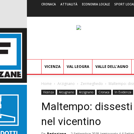
CRONACA
ATTUALITÀ
ECONOMIA LOCALE
SPORT LOCA
VICENZA
VAL LEOGRA
VALLE DELL’AGNO
Home
Arzignano
Zermeghedo
Maltempo: diss
Vicenza
Arcugnano
Arzignano
Cronaca
In Evidenza
Maltempo: dissesti
nel vicentino
Da
Redazione
-
2 Settembre 2018
(aggiornato il
4 Sette