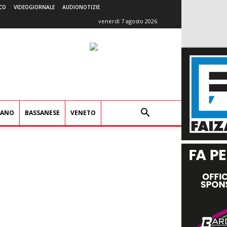
CO
VIDEOGIORNALE
AUDIONOTIZIE
venerdì 7 agosto 2026
IANO
BASSANESE
VENETO