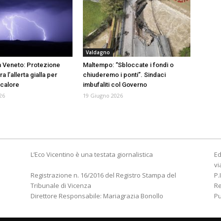
Valdagno
 Veneto: Protezione
Maltempo: “Sbloccate i fondi o
ra l’allerta gialla per
chiuderemo i ponti”. Sindaci
 calore
imbufaliti col Governo
26
19 Giugno 2026
L’Eco Vicentino è una testata giornalistica
Ed
vi
Registrazione n. 16/2016 del Registro Stampa del
P.
Tribunale di Vicenza
R
Direttore Responsabile: Mariagrazia Bonollo
Pu