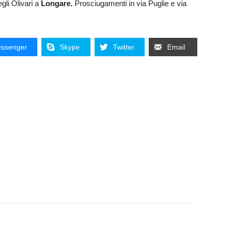
gli Olivari a
Longare.
Prosciugamenti in via Puglie e via
ssenger
Skype
Twitter
Email