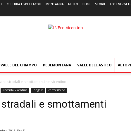
LE
CULTURA E SPETTACOLI
MONTAGNA
METEO
BLOG
STORIE
ECO ENERGETI
L'Eco
Vicentino
VALLE DEL CHIAMPO
PEDEMONTANA
VALLE DELL’ASTICO
ALTOP
esti stradali e smottamenti nel vicentino
Noventa Vicentina
Longare
Zermeghedo
 stradali e smottamenti
mbre 2018 10:45
)