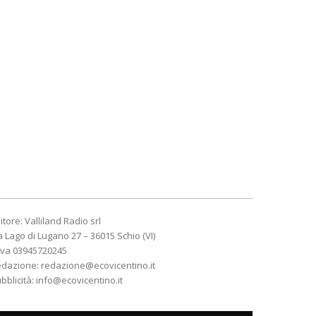
itore: Valliland Radio srl
a Lago di Lugano 27 – 36015 Schio (VI)
Iva 03945720245
edazione:
redazione@ecovicentino.it
bblicità:
info@ecovicentino.it