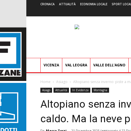
CRONACA
ATTUALITÀ
ECONOMIA LOCALE
SPORT LOCA
VICENZA
VAL LEOGRA
VALLE DELL’AGNO
Home
Asiago
Altopiano senza inverno: piste a m
Asiago
Attualità
In Evidenza
Montagna
Altopiano senza inv
caldo. Ma la neve p
Da
Marco Zorzi
-
21 Dicembre 2025
(aggiornato il
22 Di