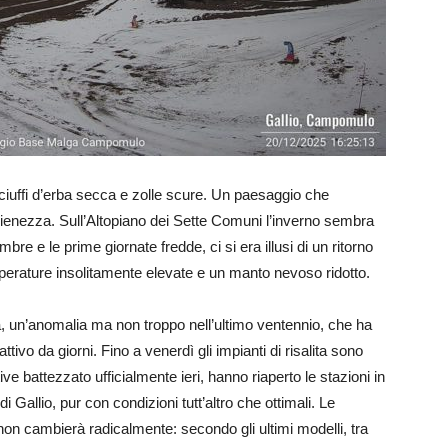
 ciuffi d’erba secca e zolle scure. Un paesaggio che
 pienezza. Sull’Altopiano dei Sette Comuni l’inverno sembra
re e le prime giornate fredde, ci si era illusi di un ritorno
perature insolitamente elevate e un manto nevoso ridotto.
fra, un’anomalia ma non troppo nell’ultimo ventennio, che ha
tivo da giorni. Fino a venerdì gli impianti di risalita sono
ve battezzato ufficialmente ieri, hanno riaperto le stazioni in
i Gallio, pur con condizioni tutt’altro che ottimali. Le
on cambierà radicalmente: secondo gli ultimi modelli, tra