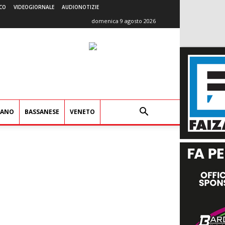
CO
VIDEOGIORNALE
AUDIONOTIZIE
domenica 9 agosto 2026
IANO
BASSANESE
VENETO