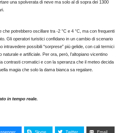
rtare una spolverata di neve ma solo al di sopra dei 1300
ri.
 che potrebbero oscillare tra -2 °C e 4 °C, ma con frequenti
nto. Gli operatori turistici confidano in un cambio di scenario
 intravedere possibili “sorprese” più gelide, con cali termici
aturale e artificiale. Per ora, però, l’altopiano vicentino
e da contrasti cromatici e con la speranza che il meteo decida
E quella magia che solo la dama bianca sa regalare.
nato in tempo reale.
ssenger
Skype
Twitter
Email