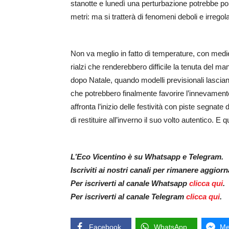
stanotte e lunedì una perturbazione potrebbe po
metri: ma si tratterà di fenomeni deboli e irregola
Non va meglio in fatto di temperature, con medie
rialzi che renderebbero difficile la tenuta del ma
dopo Natale, quando modelli previsionali lasciano
che potrebbero finalmente favorire l’innevamento n
affronta l’inizio delle festività con piste segnat
di restituire all’inverno il suo volto autentico. 
L’Eco Vicentino è su Whatsapp e Telegram.
Iscriviti ai nostri canali per rimanere aggior
Per iscriverti al canale Whatsapp
clicca qui
.
Per iscriverti al canale Telegram
clicca qui
.
Facebook
WhatsApp
Me