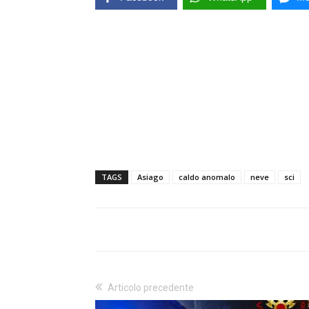
TAGS
Asiago
caldo anomalo
neve
sci
Articolo precedente