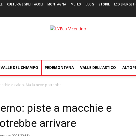
LE
CULTURA E SPETTACOLI
MONTAGNA
METEO
BLOG
STORIE
ECO ENERGETI
L'Eco
Vicentino
VALLE DEL CHIAMPO
PEDEMONTANA
VALLE DELL’ASTICO
ALTOP
acchie e caldo. Ma la neve potrebbe...
erno: piste a macchie e
otrebbe arrivare
cembre 2025 22:35
)