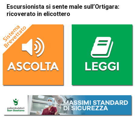
Escursionista si sente male sull’Ortigara:
ricoverato in elicottero
Home
Asiago
Enego
Cronaca
Asiago
Enego
In Evidenza
Escursionista si sente male
sull’Ortigara: ricoverato in
elicottero
Da
Redazione
5 Luglio 2020
(aggiornato il
5 Luglio 2020 21:23
)
ASCOLTA L'AUDIO