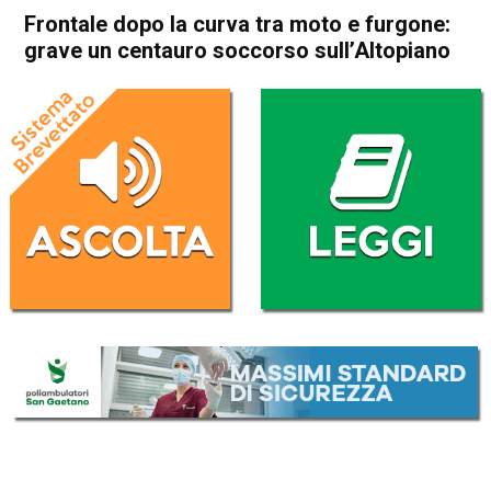
Frontale dopo la curva tra moto e furgone:
grave un centauro soccorso sull’Altopiano
Home
Asiago
Gallio
Cronaca
Asiago
Gallio
In Evidenza
Frontale dopo la curva tra
moto e furgone: grave un
centauro soccorso
sull’Altopiano
Da
Omar Dal Maso
22 Luglio 2019
(aggiornato il
22 Luglio 2019 18:15
)