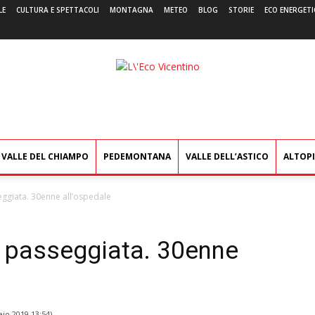
LE
CULTURA E SPETTACOLI
MONTAGNA
METEO
BLOG
STORIE
ECO ENERGETI
L'Eco
Vicentino
VALLE DEL CHIAMPO
PEDEMONTANA
VALLE DELL’ASTICO
ALTOP
ggiata. 30enne all’ospedale
 passeggiata. 30enne
io 2019 13:54
)