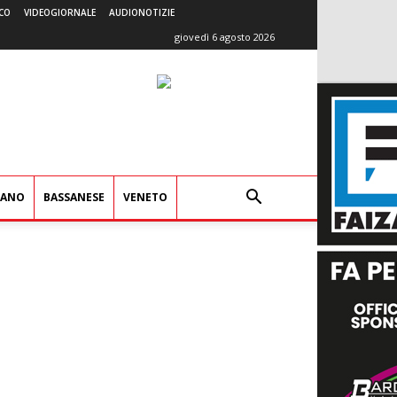
CO
VIDEOGIORNALE
AUDIONOTIZIE
giovedì 6 agosto 2026
IANO
BASSANESE
VENETO