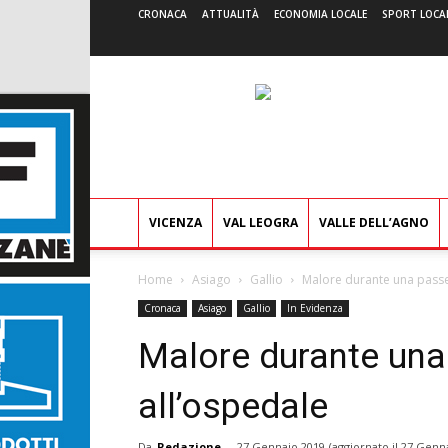
CRONACA
ATTUALITÀ
ECONOMIA LOCALE
SPORT LOCA
VICENZA
VAL LEOGRA
VALLE DELL’AGNO
Home
Asiago
Gallio
Malore durante una passe
Cronaca
Asiago
Gallio
In Evidenza
Malore durante una
all’ospedale
Da
Redazione
-
27 Gennaio 2019
(aggiornato il
27 Genna